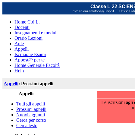
Classe L-22 SCIE
Info:
scienzemotorie@unipr.it
Ufficio Did
Home C.d.L.
Docenti
Insegnamenti e moduli
Orario Lezioni
Aule
Appelli
Iscrizione Esami
Appost@ per te
Home Generale Facoltà
Help
Appelli
: Prossimi appelli
Appelli
Le iscrizioni agl
Tutti gli appelli
»
Prossimi appelli
Nuovi aggiunti
Cerca per corso
Cerca testo