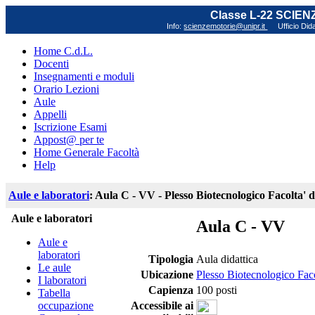
Classe L-22 SCIE
Info:
scienzemotorie@unipr.it
Ufficio Did
Home C.d.L.
Docenti
Insegnamenti e moduli
Orario Lezioni
Aule
Appelli
Iscrizione Esami
Appost@ per te
Home Generale Facoltà
Help
Aule e laboratori
: Aula C - VV - Plesso Biotecnologico Facolta' 
Aule e laboratori
Aula C - VV
Aule e
laboratori
Tipologia
Aula didattica
Le aule
Ubicazione
Plesso Biotecnologico Faco
I laboratori
Capienza
100 posti
Tabella
occupazione
Accessibile ai