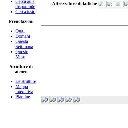
Cerca aula
Attrezzature didattiche
disponibile
Cerca testo
Prenotazioni
Oggi
Domani
Questa
Settimana
Questo
Mese
Strutture di
ateneo
Le strutture
Mappa
interattiva
Piantine