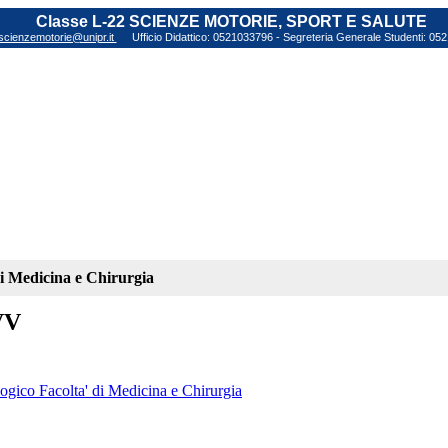
Classe L-22 SCIENZE MOTORIE, SPORT E SALUTE
scienzemotorie@unipr.it
Ufficio Didattico: 0521033796 - Segreteria Generale Studenti: 0
di Medicina e Chirurgia
VV
ogico Facolta' di Medicina e Chirurgia