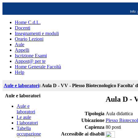
Info:
Home C.d.L.
Docenti
Insegnamenti e moduli
Orario Lezioni
Aule
Appelli
Iscrizione Esami
Appost@ per te
Home Generale Facoltà
Help
Aule e laboratori
: Aula D - VV - Plesso Biotecnologico Facolta' 
Aule e laboratori
Aula D - 
Aule e
laboratori
Tipologia
Aula didattica
Le aule
Ubicazione
Plesso Biotecnol
I laboratori
Capienza
80 posti
Tabella
occupazione
Accessibile ai disabili