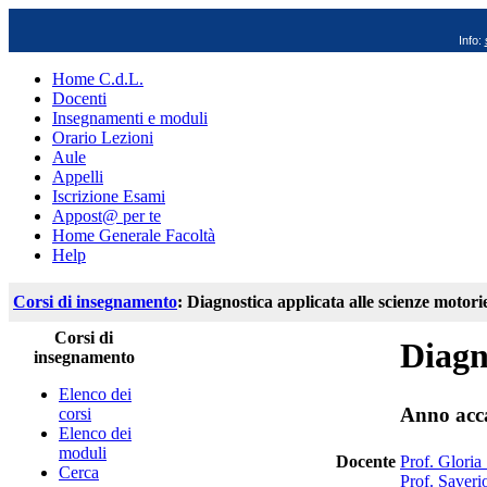
Info:
Home C.d.L.
Docenti
Insegnamenti e moduli
Orario Lezioni
Aule
Appelli
Iscrizione Esami
Appost@ per te
Home Generale Facoltà
Help
Corsi di insegnamento
: Diagnostica applicata alle scienze motori
Corsi di
Diagn
insegnamento
Elenco dei
Anno acc
corsi
Elenco dei
moduli
Docente
Prof. Gloria 
Cerca
Prof. Saveri