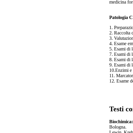
medicina for
Pa
tologia C
1. Preparazi
2. Raccolta d
3. Valutazion
4. Esame em
5. Esami di 
7. Esami di 
8. Esami di 
9. Esami di l
10.Enzimi e 
11. Marcator
12. Esame de
Testi co
Biochimica:
Bologna.
Lewin, Krebs