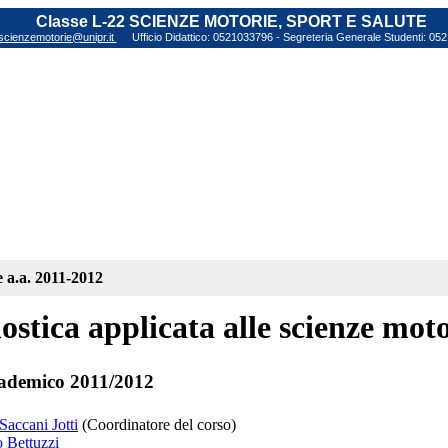
Classe L-22 SCIENZE MOTORIE, SPORT E SALUTE
scienzemotorie@unipr.it
Ufficio Didattico: 0521033796 - Segreteria Generale Studenti: 0
e a.a. 2011-2012
ostica applicata alle scienze moto
ademico 2011/2012
Saccani Jotti
(Coordinatore del corso)
o Bettuzzi