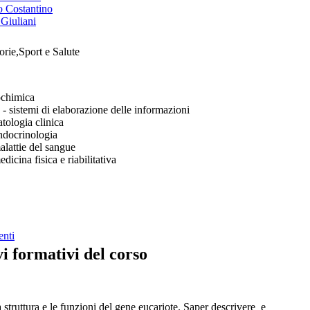
o Costantino
 Giuliani
rie,Sport e Salute
ochimica
 sistemi di elaborazione delle informazioni
ologia clinica
docrinologia
lattie del sangue
icina fisica e riabilitativa
enti
vi formativi del corso
 struttura e le funzioni del gene eucariote. Saper descrivere e