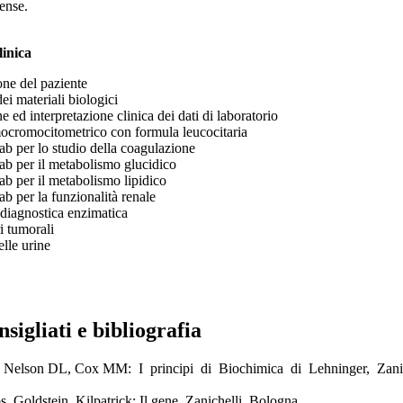
ense.
linica
one del paziente
ei materiali biologici
e ed interpretazione clinica dei dati di laboratorio
ocromocitometrico con formula leucocitaria
lab per lo studio della coagulazione
lab per il metabolismo glucidico
lab per il metabolismo lipidico
ab per la funzionalità renale
diagnostica enzimatica
i tumorali
lle urine
nsigliati e bibliografia
Nelson DL, Cox MM: I principi di Biochimica di Lehninger, Zanic
, Goldstein, Kilpatrick: Il gene. Zanichelli, Bologna.