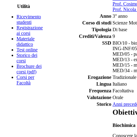
Prof. Cosim
Utilità
Prof. Nicola
Anno
3° anno
Ricevimento
studenti
Corso di studi
Scienze Moto
Registrazione
Tipologia
Di base
ai corsi
Crediti/Valenza
9
Materiale
SSD
BIO/10 - bi
didattico
ING-INF/05 -
Test online
MED/05 - pat
Storico dei
MED/13 - en
corsi
MED/15 - ma
Brochure dei
MED/34 - med
corsi (pdf)
Corsi per
Erogazione
Tradizionale
Facoltà
Lingua
Italiano
Frequenza
Facoltativa
Valutazione
Orale
Storico
Anni preced
Obietti
Biochimica
Conoscere la