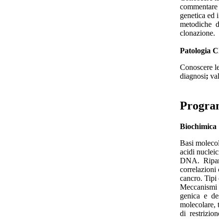
commentare i
genetica ed 
metodiche d
clonazione.
Patologia C
Conoscere le 
diagnosi
;
val
Progr
Biochimica
Basi molecol
acidi nuclei
DNA. Ripar
correlazioni
cancro. Tipi
Meccanismi d
genica e des
molecolare,
di restrizio