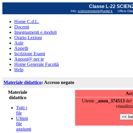
Classe L-22 SCIE
Info:
scienzemotorie@unipr.it
Ufficio Did
Home C.d.L.
Docenti
Insegnamenti e moduli
Orario Lezioni
Aule
Appelli
Iscrizione Esami
Appost@ per te
Home Generale Facoltà
Help
Materiale didattico
: Accesso negato
Materiale
Acc
didattico
Utente
_anon_374513
del
visualizz
Tutti i
file
Ultimi
file
aggiunti