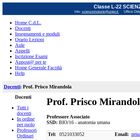
Classe L-22 SCIE
Info:
scienzemotorie@unipr.it
Ufficio Did
Home C.d.L.
Docenti
Insegnamenti e moduli
Orario Lezioni
Aule
Appelli
Iscrizione Esami
Appost@ per te
Home Generale Facoltà
Help
Docenti
: Prof. Prisco Mirandola
Docenti
Prof. Prisco Mirando
Tutti i
docenti
Professore Associato
In ordine
SSD:
BIO/16 - anatomia umana
per ruolo
Professori
Tel:
0521033052
Email:
pris
Ordinari