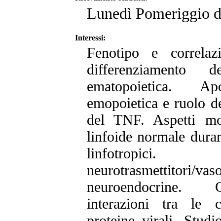
Lunedì Pomeriggio da
Interessi:
Fenotipo e correlaz
differenziamento d
ematopoietica. Ap
emopoietica e ruolo de
del TNF. Aspetti mor
linfoide normale duran
linfotropic
neurotrasmettitori/v
neuroendocrine. C
interazioni tra le 
proteine virali. Stud