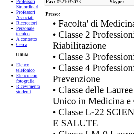
Professori
Fax:
0521033033
Skype:
Straordinari
Professori
Presso:
Associati
• Facolta' di Medicin
Ricercatori
Personale
• Classe 2 Professioni
tecnico
A contratto
Riabilitazione
Cerca
• Classe 3 Profession
Utilità
Elenco
• Classe 4 Professioni
telefonico
Elenco con
Prevenzione
fotografia
Ricevimento
• Classe delle Lauree
studenti
Unico in Medicina e 
• Classe L-22 SC
E SALUTE