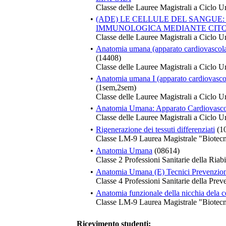
Classe delle Lauree Magistrali a Ciclo U
•
(ADE) LE CELLULE DEL SANGUE
IMMUNOLOGICA MEDIANTE CITO
Classe delle Lauree Magistrali a Ciclo U
•
Anatomia umana (apparato cardiovascolar
(14408)
Classe delle Lauree Magistrali a Ciclo U
•
Anatomia umana I (apparato cardiovascol
(1sem,2sem)
Classe delle Lauree Magistrali a Ciclo U
•
Anatomia Umana: Apparato Cardiovascola
Classe delle Lauree Magistrali a Ciclo U
•
Rigenerazione dei tessuti differenziati
(1
Classe LM-9 Laurea Magistrale "Biotecn
•
Anatomia Umana
(08614)
Classe 2 Professioni Sanitarie della Riabi
•
Anatomia Umana (E) Tecnici Prevenzio
Classe 4 Professioni Sanitarie della Prev
•
Anatomia funzionale della nicchia dela c
Classe LM-9 Laurea Magistrale "Biotecn
Ricevimento studenti: