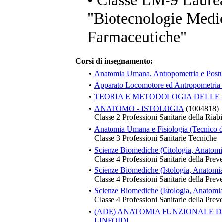
• Classe LM-9 Laure
"Biotecnologie Medic
Farmaceutiche"
Corsi di insegnamento:
•
Anatomia Umana, Antropometria e Postu
•
Apparato Locomotore ed Antropometria 
•
TEORIA E METODOLOGIA DELLE 
•
ANATOMO - ISTOLOGIA
(1004818)
Classe 2 Professioni Sanitarie della Riabi
•
Anatomia Umana e Fisiologia (Tecnico d
Classe 3 Professioni Sanitarie Tecniche
•
Scienze Biomediche (Citologia, Anatomia
Classe 4 Professioni Sanitarie della Prev
•
Scienze Biomediche (Istologia, Anatomia,
Classe 4 Professioni Sanitarie della Prev
•
Scienze Biomediche (Istologia, Anatomia,
Classe 4 Professioni Sanitarie della Prev
•
(ADE) ANATOMIA FUNZIONALE D
LINFOIDI