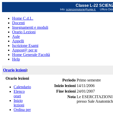
Classe L-22 SCIE
Info:
scienzemotorie@unipr.it
Ufficio Did
Home C.d.L.
Docenti
Insegnamenti e moduli
Orario Lezioni
Aule
Appelli
Iscrizione Esami
Appost@ per te
Home Generale Facoltà
Help
Orario lezioni
:
Orario lezioni
Periodo
Primo semestre
Inizio lezioni
14/11/2006
Calendario
Fine lezioni
24/01/2007
Elenco
orari
Nota
Le ESERCITAZIONI si
Inizio
presso Sale Anatomic
lezioni
Ordina per