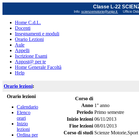
Classe L-22 SCIE
Info:
scienzemotorie@unipr.it
Ufficio Did
Home C.d.L.
Docenti
Insegnamenti e moduli
Orario Lezioni
Aule
Appelli
Iscrizione Esami
Appost@ per te
Home Generale Facoltà
Help
Orario lezioni
:
Orario lezioni
Corso di
Anno
1° anno
Calendario
Periodo
Primo semestre
Elenco
orari
Inizio lezioni
06/11/2013
Inizio
Fine lezioni
08/01/2013
lezioni
Corso di studi
Scienze Motorie,Sport 
Ordina per