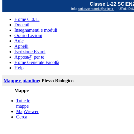
Classe L-22 SCIE
Info:
scienzemotorie@unipr.it
Ufficio Did
Home C.d.L.
Docenti
Insegnamenti e moduli
Orario Lezioni
Aule
Appelli
Iscrizione Esami
Appost@ per te
Home Generale Facoltà
Help
Mappe e piantine
: Plesso Biologico
Mappe
Tutte le
mappe
MapViewer
Cerca