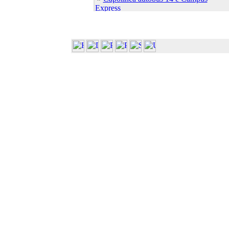
Express
»
Capolinea autobus 7 e 21
»
Cascina Ambolana
»
Centro Linguistico
»
Centro S.Elisabetta
»
Dip. Bioscienze (Plesso Biologico)
»
Dip. Bioscienze (ex Biochim. Biol.
Molec.)
»
Dip. Bioscienze (ex Biol. Evol. Funz.)
»
Dip. Bioscienze (ex Sci. Ambientali)