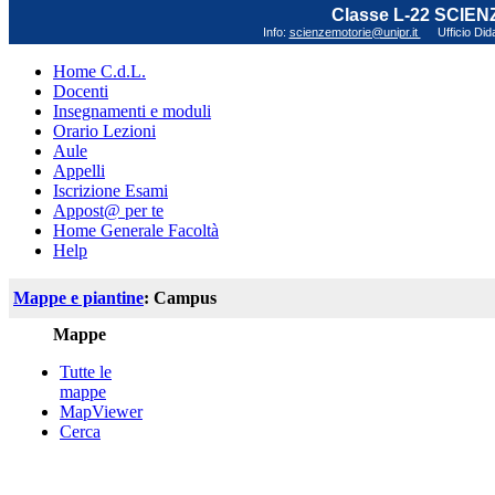
Classe L-22 SCIE
Info:
scienzemotorie@unipr.it
Ufficio Did
Home C.d.L.
Docenti
Insegnamenti e moduli
Orario Lezioni
Aule
Appelli
Iscrizione Esami
Appost@ per te
Home Generale Facoltà
Help
Mappe e piantine
: Campus
Mappe
Tutte le
mappe
MapViewer
Cerca