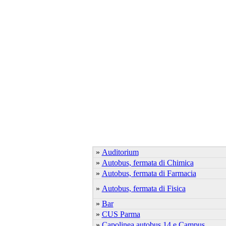
»
Auditorium
»
Autobus, fermata di Chimica
»
Autobus, fermata di Farmacia
»
Autobus, fermata di Fisica
»
Bar
»
CUS Parma
»
Capolinea autobus 14 e Campus