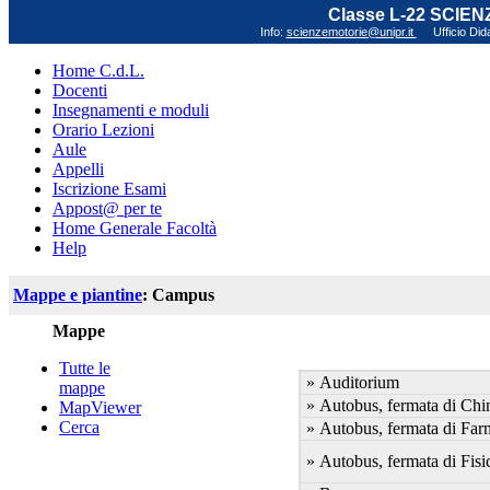
Classe L-22 SCIE
Info:
scienzemotorie@unipr.it
Ufficio Did
Home C.d.L.
Docenti
Insegnamenti e moduli
Orario Lezioni
Aule
Appelli
Iscrizione Esami
Appost@ per te
Home Generale Facoltà
Help
Mappe e piantine
: Campus
Mappe
Tutte le
» Auditorium
mappe
» Autobus, fermata di Chi
MapViewer
Cerca
» Autobus, fermata di Far
» Autobus, fermata di Fisi