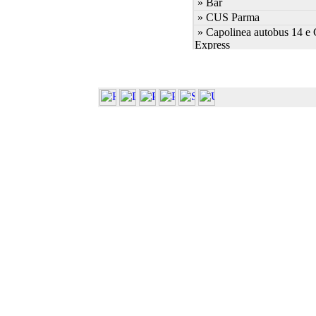
» Bar
» CUS Parma
» Capolinea autobus 14 e
Express
» Capolinea autobus 7 e 2
» Cascina Ambolana
» Centro Linguistico
» Centro S.Elisabetta
» Dip. Bioscienze (Plesso 
» Dip. Bioscienze (ex Bioc
Molec.)
» Dip. Bioscienze (ex Biol
» Dip. Bioscienze (ex Sci.