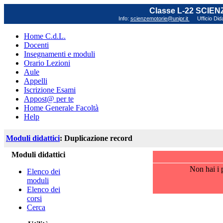
Classe L-22 SCIE
Info:
scienzemotorie@unipr.it
Ufficio Did
Home C.d.L.
Docenti
Insegnamenti e moduli
Orario Lezioni
Aule
Appelli
Iscrizione Esami
Appost@ per te
Home Generale Facoltà
Help
Moduli didattici
: Duplicazione record
Moduli didattici
Non hai i p
Elenco dei
moduli
Elenco dei
corsi
Cerca