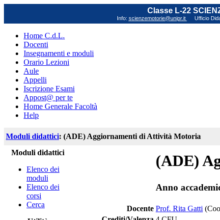
Classe L-22 SCIE
Info:
scienzemotorie@unipr.it
Ufficio Did
Home C.d.L.
Docenti
Insegnamenti e moduli
Orario Lezioni
Aule
Appelli
Iscrizione Esami
Appost@ per te
Home Generale Facoltà
Help
Moduli didattici
: (ADE) Aggiornamenti di Attività Motoria
Moduli didattici
(ADE) Ag
Elenco dei
moduli
Anno accademi
Elenco dei
corsi
Cerca
Docente
Prof. Rita Gatti
(Coo
Crediti/Valenza
4 CFU