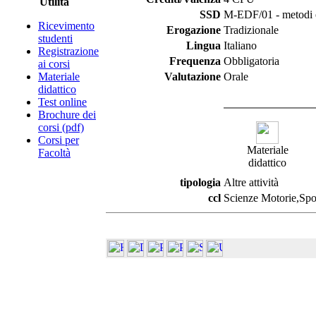
Utilità
SSD
M-EDF/01 - metodi e 
Ricevimento
Erogazione
Tradizionale
studenti
Lingua
Italiano
Registrazione
Frequenza
Obbligatoria
ai corsi
Materiale
Valutazione
Orale
didattico
Test online
Brochure dei
corsi (pdf)
Corsi per
Materiale
Facoltà
didattico
tipologia
Altre attività
ccl
Scienze Motorie,Spor