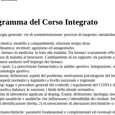
gramma del Corso Integrato
gia generale: vie di somministrazione; processi di trasporto; metabolis
inetica: modello a compartimenti; relazione tempo dose.
inamica: recettore; agonismo ed antagonismo.
 farmaci in medicina: la lotta alla malattia. Da farmaci scarsamente effi
nza di malattia al benessere. Cambiamento di un rapporto: da paziente a 
atore sanitario nell’impiego dei farmaci.
 sport. La prescrizione farmaceutica in ambito sportivo. Integrazione, 
ontologia sportiva.
toria; definizioni; aspetti del problema; motivazioni psicologiche del feno
 aspetti normativi e legislativi a livello nazionale e regionale.
g: legge e procedure generali dei controlli; i regolamenti del CONI e de
ortiva italiana); le sanzioni; i limiti della attuale normativa.
na di laboratorio applicata al doping. Esami: definizione; tipologia; moda
 pre-analitiche e analitiche che influenzano l’attendibilità dei risultati. 
1) identificazione diretta; 2) riconoscimento di alterazioni biochimiche o
ematochimiche: parametri fondamentali e complementari ed eventuali dosa