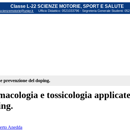
Classe L-22 SCIENZE MOTORIE, SPORT E SALUTE
scienzemotorie@unipr.it
Ufficio Didattico: 0521033796 - Segreteria Generale Studenti: 0
t e prevenzione del doping.
acologia e tossicologia applicate
ing.
berto Anedda