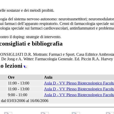
delle sostanze e dei metodi proibiti.
gia del sistema nervoso autonomo: neurotrasmettitori; neuromodulatori
sui farmaci dell’apparato respiratorio. Cenni di farmacologia speciale s
ologia speciale sui farmaci cardiovascolari, antinfiammatori e problemat
contro il doping: strategie di intervento.
consigliati e bibliografia
NSIGLIATI D.R. Mottram: Farmaci e Sport. Casa Editrice Ambrosiana
 De Jong e A. Witter: Farmacologia Generale. Ed. Piccin R.A. Harvey 
o lezioni
Ore
Aula
11:00 - 13:00
Aula D - VV Plesso Biotecnologico Facolta
11:00 - 13:00
Aula D - VV Plesso Biotecnologico Facolta
9:00 - 11:00
Aula D - VV Plesso Biotecnologico Facolta
dal 03/03/2006 al 16/06/2006