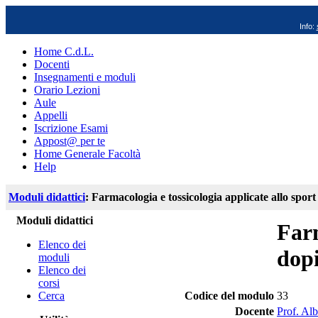
Info:
Home C.d.L.
Docenti
Insegnamenti e moduli
Orario Lezioni
Aule
Appelli
Iscrizione Esami
Appost@ per te
Home Generale Facoltà
Help
Moduli didattici
: Farmacologia e tossicologia applicate allo spor
Moduli didattici
Farm
Elenco dei
dop
moduli
Elenco dei
corsi
Cerca
Codice del modulo
33
Docente
Prof. Al