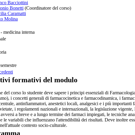
nco Bacciottini
tonio Bonetti
(Coordinatore del corso)
ilia Caramatti
zo Molina
 medicina interna
nale
oria
semestre
cedenti
tivi formativi del modulo
e del corso lo studente deve sapere i principi essenziali di Farmacolog
mo), i concetti generali di farmacocinetica e farmacodinamica, i farmaci
entrale, antinfiammatori, anestetici locali, analgesici e i più importanti 
vietate, i regolamenti nazionali e internazionali, la legislazione vigente, l
ti avversi a breve e a lungo termine dei farmaci impiegati, le tecniche ana
 e le variabili che influenzano l'attendibilità dei risultati. Deve inoltre
 nell'attuale contesto socio-culturale.
ramma