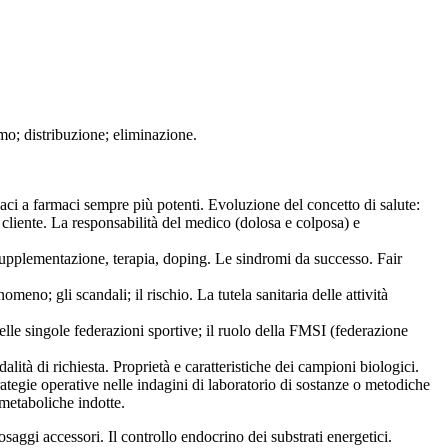
mo; distribuzione; eliminazione.
caci a farmaci sempre più potenti. Evoluzione del concetto di salute:
cliente. La responsabilità del medico (dolosa e colposa) e
supplementazione, terapia, doping. Le sindromi da successo. Fair
meno; gli scandali; il rischio. La tutela sanitaria delle attività
lle singole federazioni sportive; il ruolo della FMSI (federazione
lità di richiesta. Proprietà e caratteristiche dei campioni biologici.
Strategie operative nelle indagini di laboratorio di sostanze o metodiche
 metaboliche indotte.
ggi accessori. Il controllo endocrino dei substrati energetici.