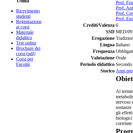
Utilità
Prof. Fra
Prof. An
Ricevimento
Prof. Cec
studenti
Prof. En
Registrazione
Crediti/Valenza
6
ai corsi
SSD
MED/09 -
Materiale
didattico
Erogazione
Tradizio
Test online
Lingua
Italiano
Brochure dei
Frequenza
Obbligat
corsi (pdf)
Valutazione
Orale
Corsi per
Facoltà
Periodo didattico
Secondo 
Storico
Anni pre
Obiet
Al termin
metabolis
nervoso c
sostanze 
gli effet
biologici
correlate
Prog