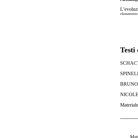
L’evoluzi
rilassamento
Testi 
SCHACTE
SPINELLI
BRUNO, P
NICOLETT
Materiale
Mate