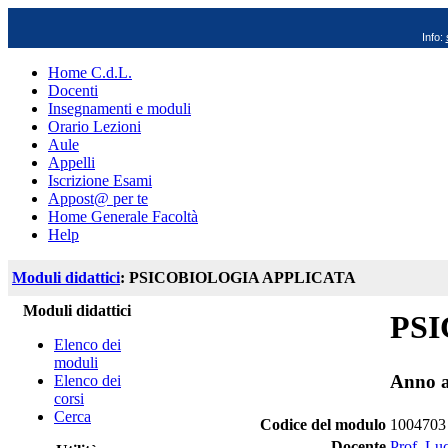
Info:
Home C.d.L.
Docenti
Insegnamenti e moduli
Orario Lezioni
Aule
Appelli
Iscrizione Esami
Appost@ per te
Home Generale Facoltà
Help
Moduli didattici
: PSICOBIOLOGIA APPLICATA
Moduli didattici
PS
Elenco dei
moduli
Anno a
Elenco dei
corsi
Cerca
Codice del modulo
1004703
Docente
Prof. Lu