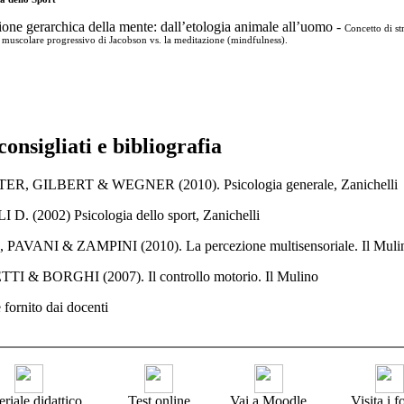
one gerarchica della mente: dall’etologia animale all’uomo -
Concetto di st
 muscolare progressivo di Jacobson vs. la meditazione (mindfulness).
consigliati e bibliografia
R, GILBERT & WEGNER (2010). Psicologia generale, Zanichelli
 D. (2002) Psicologia dello sport, Zanichelli
AVANI & ZAMPINI (2010). La percezione multisensoriale. Il Muli
I & BORGHI (2007). Il controllo motorio. Il Mulino
 fornito dai docenti
riale didattico
Test online
Vai a Moodle
Visita i 