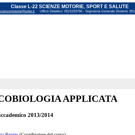
Classe L-22 SCIENZE MOTORIE, SPORT E SALUTE
scienzemotorie@unipr.it
Ufficio Didattico: 0521033796 - Segreteria Generale Studenti: 0
ICOBIOLOGIA APPLICATA
ccademico 2013/2014
cia Riggio
(Coordinatore del corso)