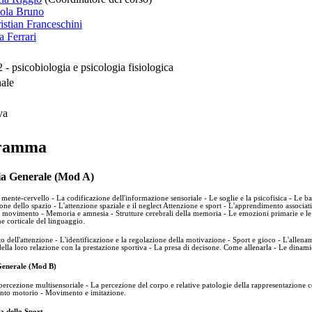
cola Bruno
istian Franceschini
a Ferrari
- psicobiologia e psicologia fisiologica
nale
va
ramma
ia Generale (Mod A)
 mente-cervello - La codificazione dell'informazione sensoriale - Le soglie e la psicofisica - Le ba
one dello spazio - L'attenzione spaziale e il neglect Attenzione e sport - L'apprendimento associ
l movimento - Memoria e amnesia - Strutture cerebrali della memoria - Le emozioni primarie e le
ne corticale del linguaggio.
o dell'attenzione - L'identificazione e la regolazione della motivazione - Sport e gioco - L'allenam
ella loro relazione con la prestazione sportiva - La presa di decisone. Come allenarla - Le dinami
Generale (Mod B)
percezione multisensoriale - La percezione del corpo e relative patologie della rappresentazione 
to motorio - Movimento e imitazione.
a dello Sport