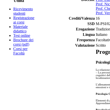
Utilità
Prof. Ni
Prof. Chr
Ricevimento
Prof. Ver
studenti
Registrazione
Crediti/Valenza
16
ai corsi
SSD
M-PSI/02 
Materiale
Erogazione
Tradizio
didattico
Lingua
Italiano
Test online
Brochure dei
Frequenza
Facoltati
corsi (pdf)
Valutazione
Scritto
Corsi per
Prog
Facoltà
Psicolog
La relazione
– La percezi
cognitivi de
localizzazio
L'allenament
emozioni e d
Psicologia 
Elementi di 
Apprendimen
Psicobiologi