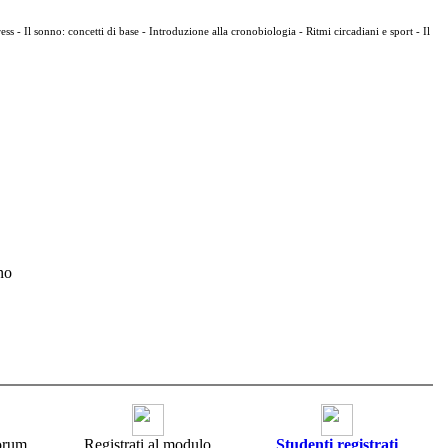
ress -
Il sonno: concetti di base -
Introduzione alla cronobiologia -
Ritmi circadiani e sport -
Il
no
forum
Registrati al modulo
Studenti registrati