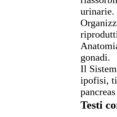
urinarie.
Organizz
riprodut
Anatomia
gonadi.
Il Siste
ipofisi, t
pancreas
Testi co