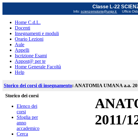
Classe L-22 SCIE
Info:
scienzemotorie@unipr.it
Ufficio Did
Home C.d.L.
Docenti
Insegnamenti e moduli
Orario Lezioni
Aule
Appelli
Iscrizione Esami
Appost@ per te
Home Generale Facoltà
Help
Storico dei corsi di insegnamento
: ANATOMIA UMANA a.a. 2011
Storico dei corsi
ANATO
Elenco dei
corsi
2011/1
Sfoglia per
anno
accademico
Cerca