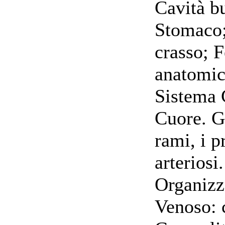
Cavità b
Stomaco; 
crasso; F
anatomic
Sistema 
Cuore. Gr
rami, i p
arteriosi
Organizz
Venoso: c