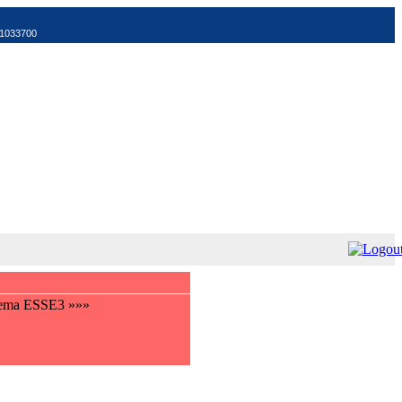
521033700
istema ESSE3 »»»