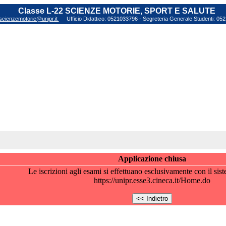
Classe L-22 SCIENZE MOTORIE, SPORT E SALUTE
scienzemotorie@unipr.it
Ufficio Didattico: 0521033796 - Segreteria Generale Studenti: 0
Applicazione chiusa
Le iscrizioni agli esami si effettuano esclusivamente con il s
https://unipr.esse3.cineca.it/Home.do