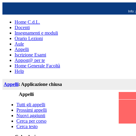
Info:
Home C.d.L.
Docenti
Insegnamenti e moduli
Orario Lezioni
Aule
Appelli
Iscrizione Esami
Appost@ per te
Home Generale Facoltà
Help
Appelli
: Applicazione chiusa
Appelli
Tutti gli appelli
Prossimi appelli
Nuovi aggiunti
Cerca per corso
Cerca testo