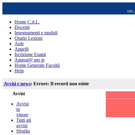
Info:
Home C.d.L.
Docenti
Insegnamenti e moduli
Orario Lezioni
Aule
Appelli
Iscrizione Esami
Appost@ per te
Home Generale Facoltà
Help
Avvisi e news
: Errore: Il record non esiste
Avvisi
Avvisi
in
vigore
Tutti gli
avvisi
Sfoglia