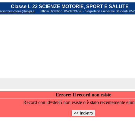
Classe L-22 SCIENZE MOTORIE, SPORT E SALUTE
scienzemotorie@unipr.it
Ufficio Didattico: 0521033796 - Segreteria Generale Studenti: 0
Errore: Il record non esiste
Record con id=de85 non esiste o è stato recentemente elim