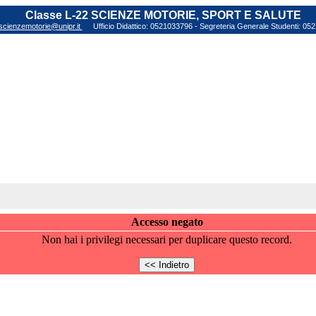
Classe L-22 SCIENZE MOTORIE, SPORT E SALUTE
scienzemotorie@unipr.it
Ufficio Didattico: 0521033796 - Segreteria Generale Studenti: 0
Accesso negato
Non hai i privilegi necessari per duplicare questo record.