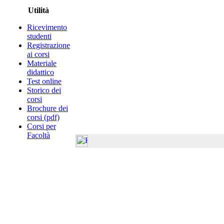
Utilità
Ricevimento
studenti
Registrazione
ai corsi
Materiale
didattico
Test online
Storico dei
corsi
Brochure dei
corsi (pdf)
Corsi per
Facoltà