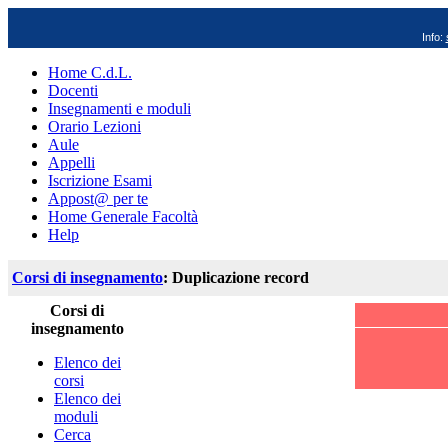
Info:
Home C.d.L.
Docenti
Insegnamenti e moduli
Orario Lezioni
Aule
Appelli
Iscrizione Esami
Appost@ per te
Home Generale Facoltà
Help
Corsi di insegnamento
: Duplicazione record
Corsi di
insegnamento
Elenco dei
corsi
Elenco dei
moduli
Cerca