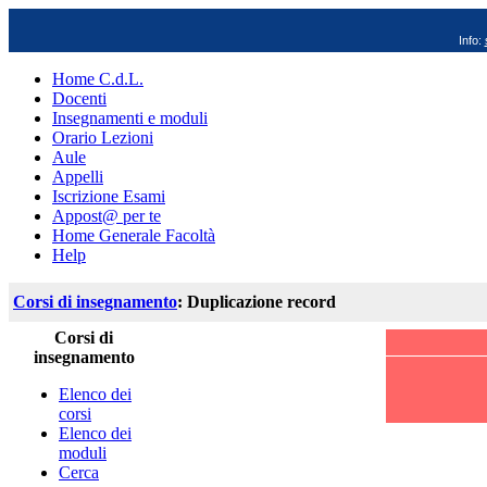
Info:
Home C.d.L.
Docenti
Insegnamenti e moduli
Orario Lezioni
Aule
Appelli
Iscrizione Esami
Appost@ per te
Home Generale Facoltà
Help
Corsi di insegnamento
: Duplicazione record
Corsi di
insegnamento
Elenco dei
corsi
Elenco dei
moduli
Cerca