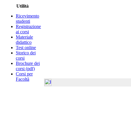
Utilità
Ricevimento
studenti
Registrazione
ai corsi
Materiale
didattico
Test online
Storico dei
corsi
Brochure dei
corsi (pdf)
Corsi per
Facoltà