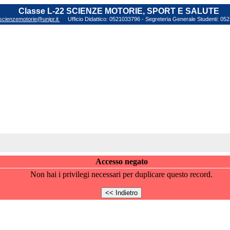
Classe L-22 SCIENZE MOTORIE, SPORT E SALUTE
scienzemotorie@unipr.it
Ufficio Didattico: 0521033796 - Segreteria Generale Studenti: 0
Accesso negato
Non hai i privilegi necessari per duplicare questo record.