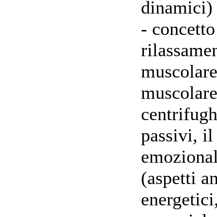
dinamici)
- concetto
rilassame
muscolare,
muscolare 
centrifughi
passivi, i
emozionale
(aspetti a
energetici