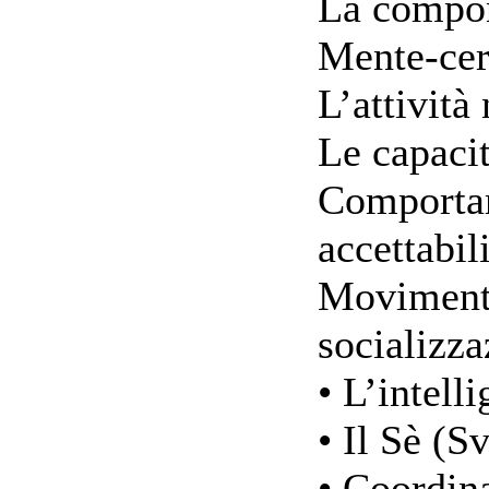
La compon
Mente-cer
L’attività
Le capacit
Comportam
accettabil
Movimento
socializza
• L’intell
• Il Sè (S
• Coordin