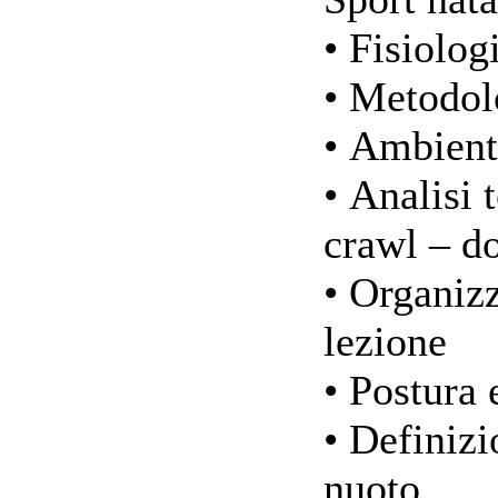
• Fisiolog
• Metodolo
• Ambient
• Analisi t
crawl – do
• Organizz
lezione
• Postura 
• Definizi
nuoto