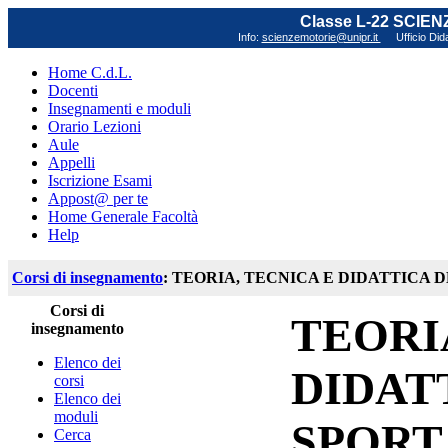
Classe L-22 SCIE
Info:
scienzemotorie@unipr.it
Ufficio Did
Home C.d.L.
Docenti
Insegnamenti e moduli
Orario Lezioni
Aule
Appelli
Iscrizione Esami
Appost@ per te
Home Generale Facoltà
Help
Corsi di insegnamento
: TEORIA, TECNICA E DIDATTICA D
Corsi di
TEORI
insegnamento
Elenco dei
DIDAT
corsi
Elenco dei
moduli
SPORT
Cerca