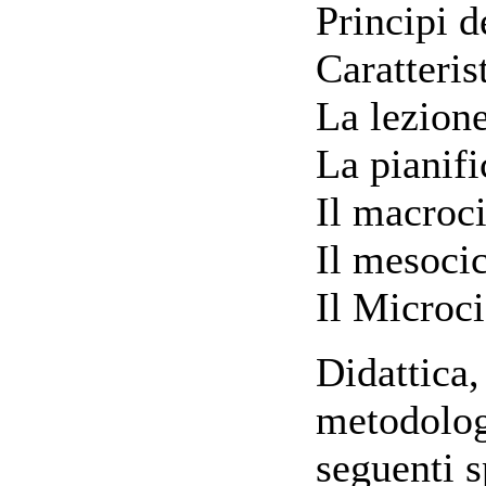
Principi d
Caratteris
La lezion
La pianif
Il macroc
Il mesoci
Il Microci
Didattica,
metodolog
seguenti s