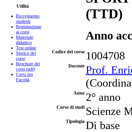
Utilità
(TTD)
Ricevimento
studenti
Registrazione
Anno acc
ai corsi
Materiale
didattico
Test online
Codice del corso
1004708
Storico dei
corsi
Brochure dei
Docente
Prof. Enri
corsi (pdf)
Corsi per
(Coordina
Facoltà
Anno
2° anno
Corso di studi
Scienze M
Tipologia
Di base