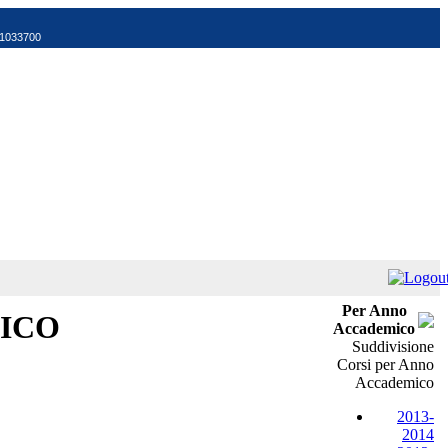
521033700
Per Anno
SICO
Accademico
Suddivisione
Corsi per Anno
Accademico
2013-
2014