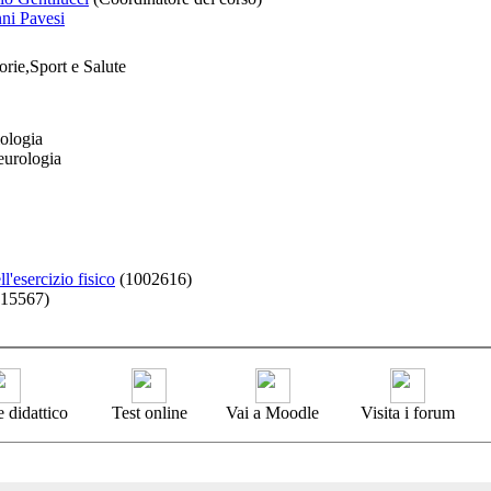
ni Pavesi
rie,Sport e Salute
iologia
urologia
ll'esercizio fisico
(1002616)
15567)
 didattico
Test online
Vai a Moodle
Visita i forum