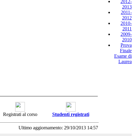
2012-
2013
2011-
2012
2010-
2011
2009-
2010
Prova
Finale
Esame di
Laurea
Registrati al corso
Studenti registrati
Ultimo aggiornamento: 29/10/2013 14:57