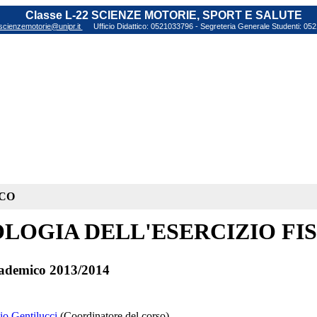
Classe L-22 SCIENZE MOTORIE, SPORT E SALUTE
scienzemotorie@unipr.it
Ufficio Didattico: 0521033796 - Segreteria Generale Studenti: 0
ICO
OLOGIA DELL'ESERCIZIO FI
ademico 2013/2014
io Gentilucci
(Coordinatore del corso)