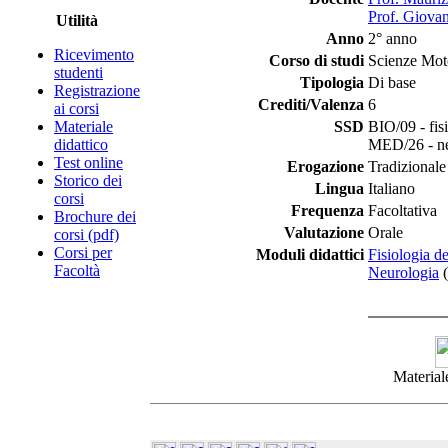
Prof. Giovan
Utilità
Anno
2° anno
Ricevimento
Corso di studi
Scienze Moto
studenti
Tipologia
Di base
Registrazione
Crediti/Valenza
6
ai corsi
Materiale
SSD
BIO/09 - fis
didattico
MED/26 - ne
Test online
Erogazione
Tradizionale
Storico dei
Lingua
Italiano
corsi
Frequenza
Facoltativa
Brochure dei
Valutazione
Orale
corsi (pdf)
Corsi per
Moduli didattici
Fisiologia de
Facoltà
Neurologia
(
Materiale