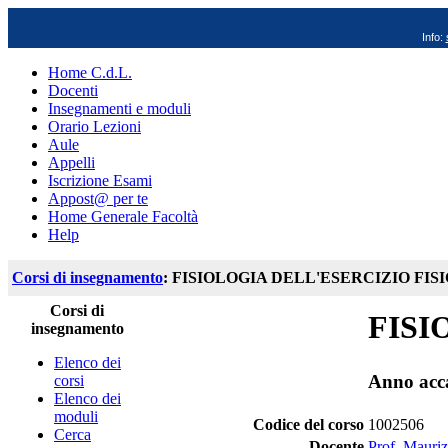
Info:
Home C.d.L.
Docenti
Insegnamenti e moduli
Orario Lezioni
Aule
Appelli
Iscrizione Esami
Appost@ per te
Home Generale Facoltà
Help
Corsi di insegnamento
: FISIOLOGIA DELL'ESERCIZIO FIS
Corsi di
FISI
insegnamento
Elenco dei
Anno acc
corsi
Elenco dei
moduli
Codice del corso
1002506
Cerca
Docente
Prof. Mauriz