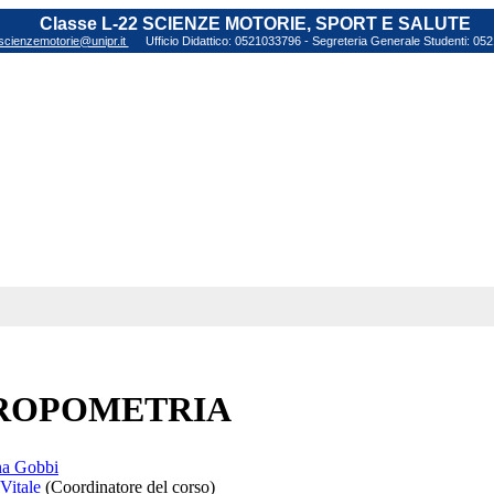
Classe L-22 SCIENZE MOTORIE, SPORT E SALUTE
scienzemotorie@unipr.it
Ufficio Didattico: 0521033796 - Segreteria Generale Studenti: 0
ROPOMETRIA
na Gobbi
Vitale
(Coordinatore del corso)