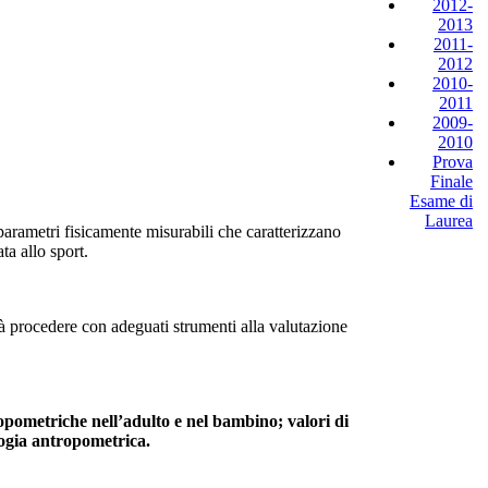
2012-
2013
2011-
2012
2010-
2011
2009-
2010
Prova
Finale
Esame di
Laurea
parametri fisicamente misurabili che caratterizzano
a allo sport.
trà procedere con adeguati strumenti alla valutazione
opometriche nell’adulto e nel bambino; valori di
ogia antropometrica.