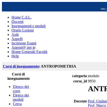
Info:
Home C.d.L.
Docenti
Insegnamenti e moduli
Orario Lezioni
Aule
Appelli
Iscrizione Esami
Appost@ per te
Home Generale Facoltà
Help
Corsi di insegnamento
: ANTROPOMETRIA
Corsi di
categoria
modulo
insegnamento
corso_id
9950
ANT
Elenco dei
corsi
Elenco dei
moduli
Docente
Prof. Giulia
Cerca
Prof. Marco 