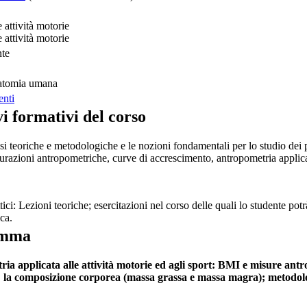
 attività motorie
 attività motorie
nte
atomia umana
enti
vi formativi del corso
asi teoriche e metodologiche e le nozioni fondamentali per lo studio dei 
razioni antropometriche, curve di accrescimento, antropometria applicat
ici: Lezioni teoriche; esercitazioni nel corso delle quali lo studente po
ca.
amma
ia applicata alle attività motorie ed agli sport: BMI e misure antr
; la composizione corporea (massa grassa e massa magra); metodol