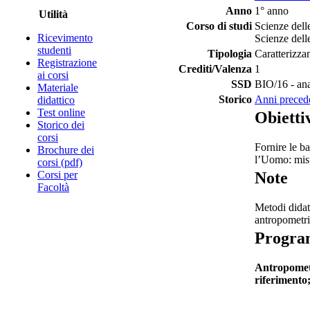
Anno
1° anno
Utilità
Corso di studi
Scienze delle
Ricevimento
Scienze delle
studenti
Tipologia
Caratterizza
Registrazione
Crediti/Valenza
1
ai corsi
SSD
BIO/16 - an
Materiale
Storico
Anni preced
didattico
Test online
Obietti
Storico dei
corsi
Fornire le b
Brochure dei
l’Uomo: misu
corsi (pdf)
Corsi per
Note
Facoltà
Metodi didatt
antropometri
Progr
Antropometr
riferimento