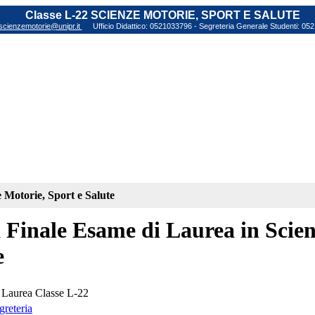
Classe L-22 SCIENZE MOTORIE, SPORT E SALUTE
scienzemotorie@unipr.it
Ufficio Didattico: 0521033796 - Segreteria Generale Studenti: 0
 Motorie, Sport e Salute
 Finale Esame di Laurea in Scien
e
 Laurea Classe L-22
reteria