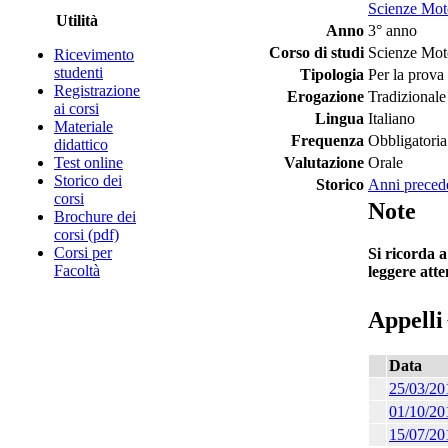
Scienze Moto
Utilità
Anno
3° anno
Corso di studi
Scienze Moto
Ricevimento
studenti
Tipologia
Per la prova 
Registrazione
Erogazione
Tradizionale
ai corsi
Lingua
Italiano
Materiale
Frequenza
Obbligatoria
didattico
Test online
Valutazione
Orale
Storico dei
Storico
Anni preced
corsi
Note
Brochure dei
corsi (pdf)
Corsi per
Si ricorda a
Facoltà
leggere att
Appelli
Data
25/03/20
01/10/20
15/07/20