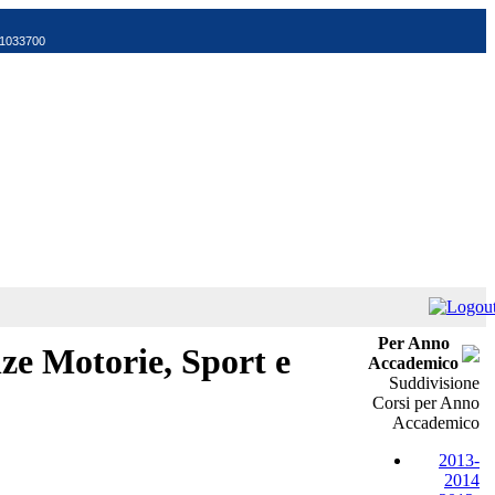
521033700
Per Anno
ze Motorie, Sport e
Accademico
Suddivisione
Corsi per Anno
Accademico
2013-
2014