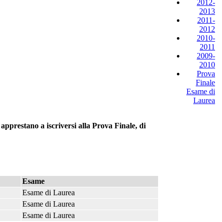
2012-
2013
2011-
2012
2010-
2011
2009-
2010
Prova
Finale
Esame di
Laurea
 apprestano a iscriversi alla Prova Finale, di
Esame
Esame di Laurea
Esame di Laurea
Esame di Laurea