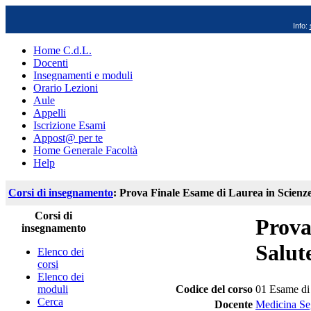
Info:
Home C.d.L.
Docenti
Insegnamenti e moduli
Orario Lezioni
Aule
Appelli
Iscrizione Esami
Appost@ per te
Home Generale Facoltà
Help
Corsi di insegnamento
: Prova Finale Esame di Laurea in Scienze
Corsi di
Prova
insegnamento
Salut
Elenco dei
corsi
Elenco dei
moduli
Codice del corso
01 Esame di
Cerca
Docente
Medicina Seg