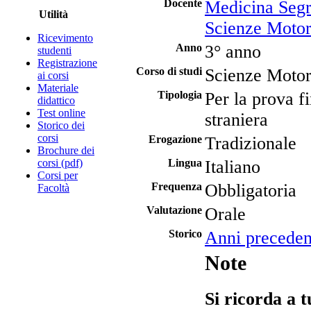
Docente
Medicina Segr
Utilità
Scienze Motor
Ricevimento
Anno
3° anno
studenti
Registrazione
Corso di studi
Scienze Motori
ai corsi
Materiale
Tipologia
Per la prova f
didattico
Test online
straniera
Storico dei
corsi
Erogazione
Tradizionale
Brochure dei
corsi (pdf)
Lingua
Italiano
Corsi per
Frequenza
Obbligatoria
Facoltà
Valutazione
Orale
Storico
Anni preceden
Note
Si ricorda a t