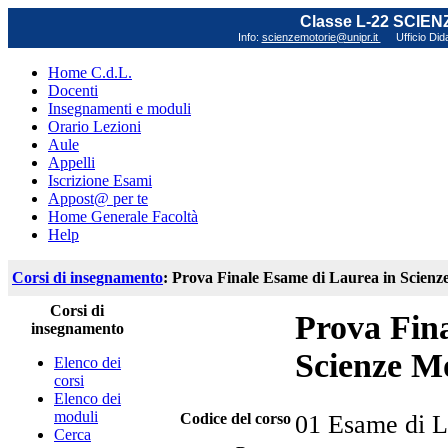
Classe L-22 SCIE
Info:
scienzemotorie@unipr.it
Ufficio Did
Home C.d.L.
Docenti
Insegnamenti e moduli
Orario Lezioni
Aule
Appelli
Iscrizione Esami
Appost@ per te
Home Generale Facoltà
Help
Corsi di insegnamento
: Prova Finale Esame di Laurea in Scienze
Corsi di
Prova Fin
insegnamento
Scienze Mo
Elenco dei
corsi
Elenco dei
moduli
Codice del corso
01 Esame di L
Cerca