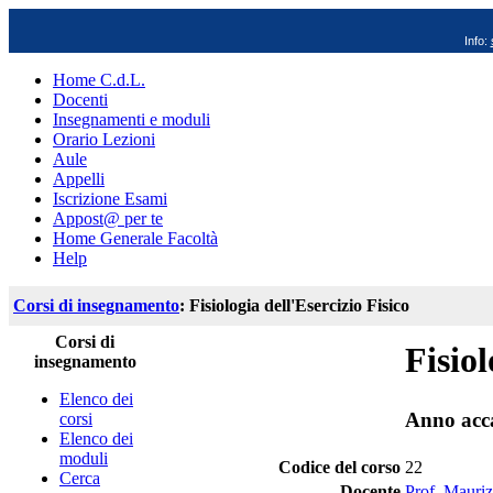
Info:
Home C.d.L.
Docenti
Insegnamenti e moduli
Orario Lezioni
Aule
Appelli
Iscrizione Esami
Appost@ per te
Home Generale Facoltà
Help
Corsi di insegnamento
: Fisiologia dell'Esercizio Fisico
Corsi di
Fisiol
insegnamento
Elenco dei
Anno acc
corsi
Elenco dei
moduli
Codice del corso
22
Cerca
Docente
Prof. Mauriz