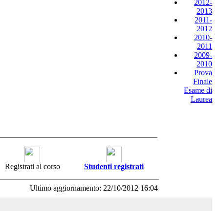
2012-
2013
2011-
2012
2010-
2011
2009-
2010
Prova
Finale
Esame di
Laurea
Registrati al corso
Studenti registrati
Ultimo aggiornamento: 22/10/2012 16:04