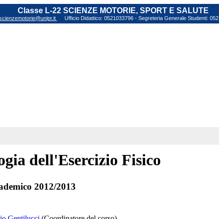
Classe L-22 SCIENZE MOTORIE, SPORT E SALUTE
scienzemotorie@unipr.it
Ufficio Didattico: 0521033796 - Segreteria Generale Studenti: 0
ogia dell'Esercizio Fisico
ademico 2012/2013
io Gentilucci
(Coordinatore del corso)