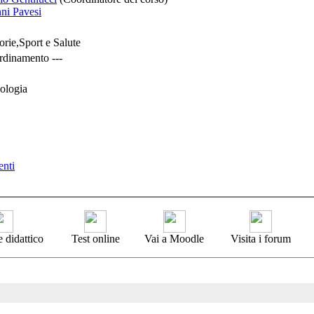
ni Pavesi
rie,Sport e Salute
rdinamento ---
iologia
enti
 didattico
Test online
Vai a Moodle
Visita i forum