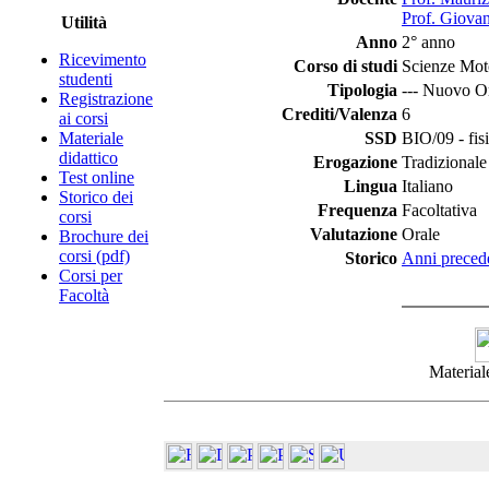
Prof. Giovan
Utilità
Anno
2° anno
Ricevimento
Corso di studi
Scienze Moto
studenti
Tipologia
--- Nuovo O
Registrazione
Crediti/Valenza
6
ai corsi
Materiale
SSD
BIO/09 - fis
didattico
Erogazione
Tradizionale
Test online
Lingua
Italiano
Storico dei
Frequenza
Facoltativa
corsi
Valutazione
Orale
Brochure dei
corsi (pdf)
Storico
Anni preced
Corsi per
Facoltà
Materiale