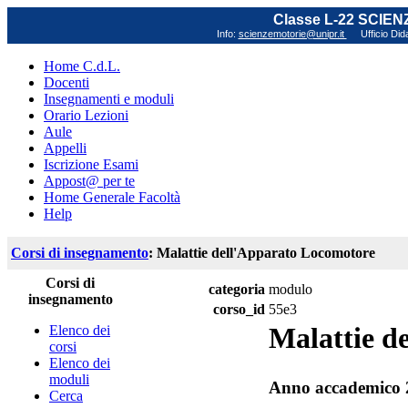
Classe L-22 SCIE
Info:
scienzemotorie@unipr.it
Ufficio Did
Home C.d.L.
Docenti
Insegnamenti e moduli
Orario Lezioni
Aule
Appelli
Iscrizione Esami
Appost@ per te
Home Generale Facoltà
Help
Corsi di insegnamento
: Malattie dell'Apparato Locomotore
Corsi di
categoria
modulo
insegnamento
corso_id
55e3
Malattie d
Elenco dei
corsi
Elenco dei
moduli
Anno accademico 
Cerca