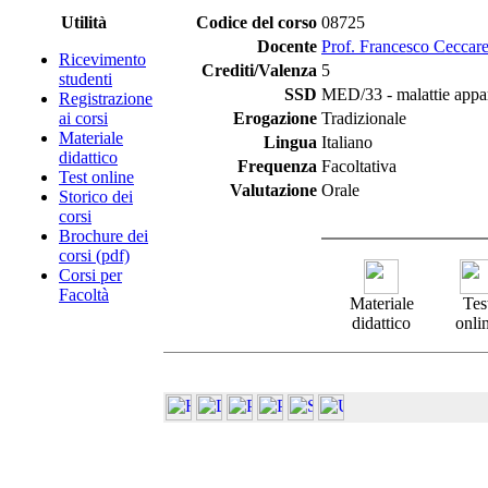
Utilità
Codice del corso
08725
Docente
Prof. Francesco Ceccare
Ricevimento
Crediti/Valenza
5
studenti
SSD
MED/33 - malattie appa
Registrazione
ai corsi
Erogazione
Tradizionale
Materiale
Lingua
Italiano
didattico
Frequenza
Facoltativa
Test online
Valutazione
Orale
Storico dei
corsi
Brochure dei
corsi (pdf)
Corsi per
Facoltà
Materiale
Tes
didattico
onli