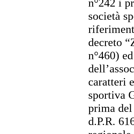
n°242 i p
società s
riferiment
decreto “
n°460) ed 
dell’asso
caratteri 
sportiva G
prima del
d.P.R. 616