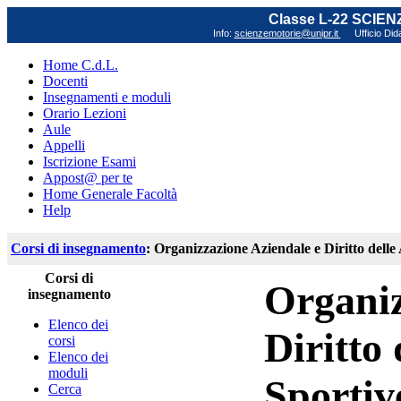
Classe L-22 SCIE
Info:
scienzemotorie@unipr.it
Ufficio Did
Home C.d.L.
Docenti
Insegnamenti e moduli
Orario Lezioni
Aule
Appelli
Iscrizione Esami
Appost@ per te
Home Generale Facoltà
Help
Corsi di insegnamento
: Organizzazione Aziendale e Diritto delle 
Corsi di
Organiz
insegnamento
Elenco dei
Diritto 
corsi
Elenco dei
moduli
Sportiv
Cerca