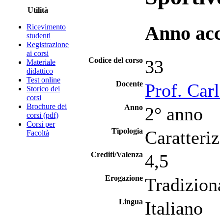
Utilità
Ricevimento
Anno ac
studenti
Registrazione
ai corsi
Codice del corso
33
Materiale
didattico
Test online
Docente
Prof. Carl
Storico dei
corsi
Brochure dei
Anno
2° anno
corsi (pdf)
Corsi per
Tipologia
Caratteri
Facoltà
Crediti/Valenza
4,5
Erogazione
Tradizion
Lingua
Italiano