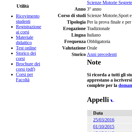
Scienze Motorie Segrete
Utilità
Anno
3° anno
Corso di studi
Scienze Motorie,Sport e
Ricevimento
studenti
Tipologia
Per la prova finale e per
Registrazione
Erogazione
Tradizionale
ai corsi
Lingua
Italiano
Materiale
Frequenza
Obbligatoria
didattico
Test online
Valutazione
Orale
Storico dei
Storico
Anni precedenti
corsi
Note
Brochure dei
corsi (pdf)
Corsi per
Si ricorda a tutti gli 
Facoltà
apprestano a iscriversi
complete per la
domand
Appelli
Data
25/03/2016
01/10/2015