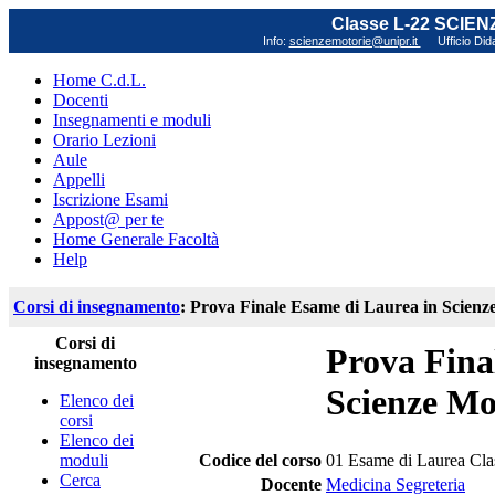
Classe L-22 SCIE
Info:
scienzemotorie@unipr.it
Ufficio Did
Home C.d.L.
Docenti
Insegnamenti e moduli
Orario Lezioni
Aule
Appelli
Iscrizione Esami
Appost@ per te
Home Generale Facoltà
Help
Corsi di insegnamento
: Prova Finale Esame di Laurea in Scienze
Corsi di
Prova Fina
insegnamento
Scienze Mot
Elenco dei
corsi
Elenco dei
moduli
Codice del corso
01 Esame di Laurea Cla
Cerca
Docente
Medicina Segreteria