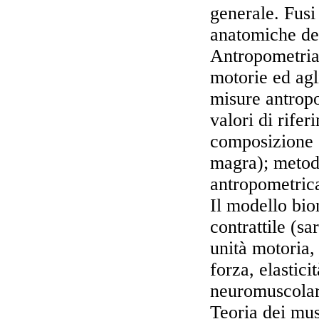
generale. Fusi
anatomiche dei
Antropometria:
motorie ed agl
misure antropo
valori di rifer
composizione 
magra); metod
antropometric
Il modello bi
contrattile (s
unità motoria,
forza, elasticit
neuromuscolari
Teoria dei mus