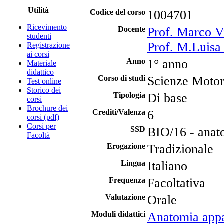
Utilità
Codice del corso
1004701
Ricevimento
Docente
Prof. Marco V
studenti
Prof. M.Luisa
Registrazione
ai corsi
Anno
1° anno
Materiale
didattico
Corso di studi
Scienze Motori
Test online
Storico dei
Tipologia
Di base
corsi
Brochure dei
Crediti/Valenza
6
corsi (pdf)
Corsi per
SSD
BIO/16 - ana
Facoltà
Erogazione
Tradizionale
Lingua
Italiano
Frequenza
Facoltativa
Valutazione
Orale
Moduli didattici
Anatomia appa