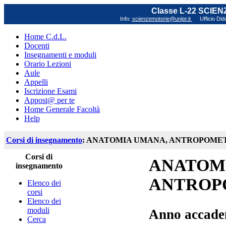
Classe L-22 SCIE
Info:
scienzemotorie@unipr.it
Ufficio Did
Home C.d.L.
Docenti
Insegnamenti e moduli
Orario Lezioni
Aule
Appelli
Iscrizione Esami
Appost@ per te
Home Generale Facoltà
Help
Corsi di insegnamento
: ANATOMIA UMANA, ANTROPOMET
Corsi di
ANATOM
insegnamento
ANTROP
Elenco dei
corsi
Elenco dei
moduli
Anno accade
Cerca