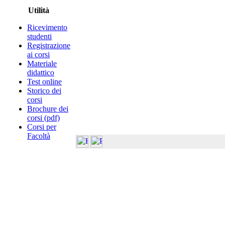
Utilità
Ricevimento
studenti
Registrazione
ai corsi
Materiale
didattico
Test online
Storico dei
corsi
Brochure dei
corsi (pdf)
Corsi per
Facoltà