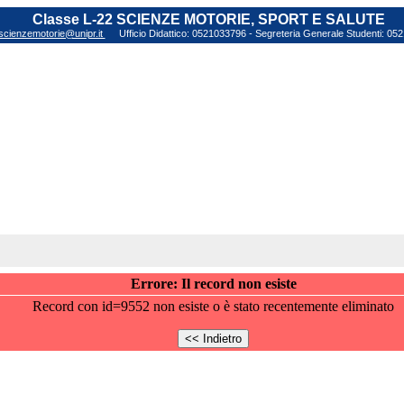
Classe L-22 SCIENZE MOTORIE, SPORT E SALUTE
scienzemotorie@unipr.it
Ufficio Didattico: 0521033796 - Segreteria Generale Studenti: 0
Errore: Il record non esiste
Record con id=9552 non esiste o è stato recentemente eliminato