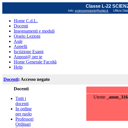
Classe L-22 SCIE
Info:
scienzemotorie@unipr.it
Ufficio Did
Home C.d.L.
Docenti
Insegnamenti e moduli
Orario Lezioni
Aule
Appelli
Iscrizione Esami
Appost@ per te
Home Generale Facoltà
Help
Docenti
: Accesso negato
Docenti
Utente
_anon_316
Tutti i
docenti
In ordine
per ruolo
Professori
Ordinari