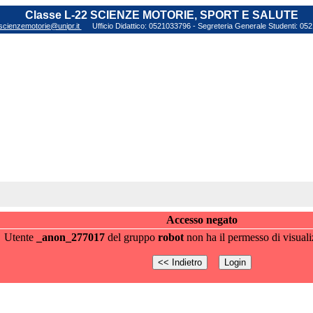
Classe L-22 SCIENZE MOTORIE, SPORT E SALUTE
scienzemotorie@unipr.it
Ufficio Didattico: 0521033796 - Segreteria Generale Studenti: 0
Accesso negato
Utente
_anon_277017
del gruppo
robot
non ha il permesso di visuali