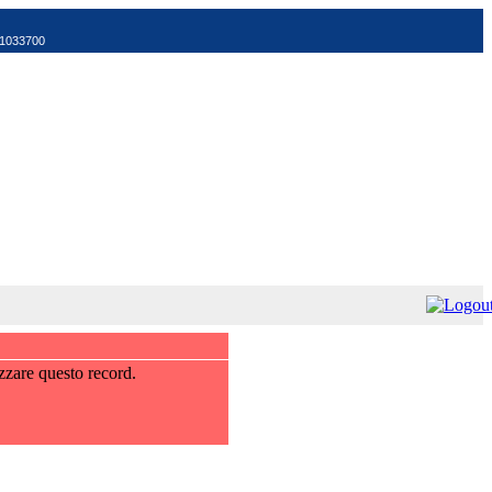
521033700
zzare questo record.