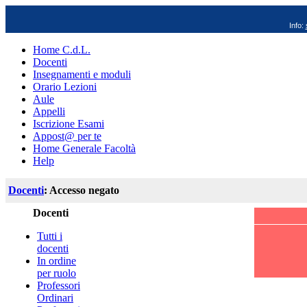
Info:
Home C.d.L.
Docenti
Insegnamenti e moduli
Orario Lezioni
Aule
Appelli
Iscrizione Esami
Appost@ per te
Home Generale Facoltà
Help
Docenti
: Accesso negato
Docenti
Tutti i
docenti
In ordine
per ruolo
Professori
Ordinari