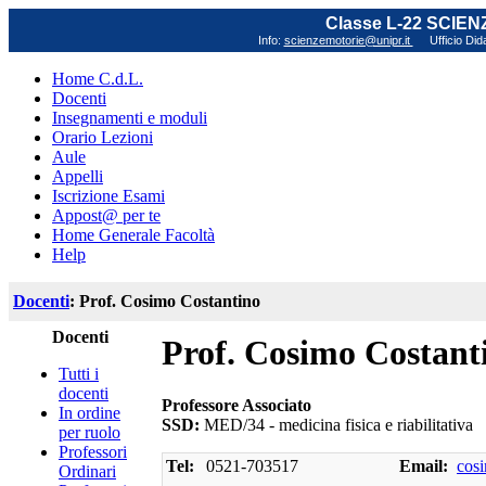
Classe L-22 SCIE
Info:
scienzemotorie@unipr.it
Ufficio Did
Home C.d.L.
Docenti
Insegnamenti e moduli
Orario Lezioni
Aule
Appelli
Iscrizione Esami
Appost@ per te
Home Generale Facoltà
Help
Docenti
: Prof. Cosimo Costantino
Docenti
Prof. Cosimo Costant
Tutti i
docenti
Professore Associato
In ordine
SSD:
MED/34 - medicina fisica e riabilitativa
per ruolo
Professori
Tel:
0521-703517
Email:
cosi
Ordinari