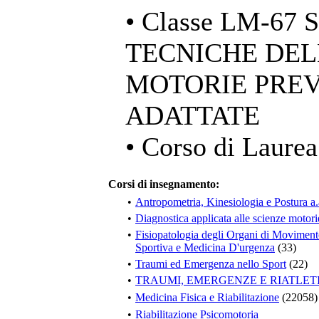
• Classe LM-67
TECNICHE DELL
MOTORIE PREV
ADATTATE
• Corso di Laurea
Corsi di insegnamento:
•
Antropometria, Kinesiologia e Postura a
•
Diagnostica applicata alle scienze motor
•
Fisiopatologia degli Organi di Movimento:
Sportiva e Medicina D'urgenza
(33)
•
Traumi ed Emergenza nello Sport
(22)
•
TRAUMI, EMERGENZE E RIATLE
•
Medicina Fisica e Riabilitazione
(22058)
•
Riabilitazione Psicomotoria