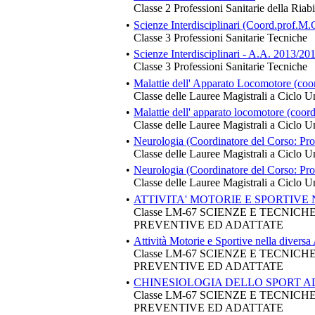
Classe 2 Professioni Sanitarie della Riabi
•
Scienze Interdisciplinari (Coord.prof.M.
Classe 3 Professioni Sanitarie Tecniche
•
Scienze Interdisciplinari - A.A. 2013/20
Classe 3 Professioni Sanitarie Tecniche
•
Malattie dell' Apparato Locomotore (coor
Classe delle Lauree Magistrali a Ciclo U
•
Malattie dell' apparato locomotore (coord
Classe delle Lauree Magistrali a Ciclo U
•
Neurologia (Coordinatore del Corso: Pr
Classe delle Lauree Magistrali a Ciclo U
•
Neurologia (Coordinatore del Corso: Pr
Classe delle Lauree Magistrali a Ciclo U
•
ATTIVITA' MOTORIE E SPORTIVE 
Classe LM-67 SCIENZE E TECNIC
PREVENTIVE ED ADATTATE
•
Attività Motorie e Sportive nella diversa 
Classe LM-67 SCIENZE E TECNIC
PREVENTIVE ED ADATTATE
•
CHINESIOLOGIA DELLO SPORT 
Classe LM-67 SCIENZE E TECNIC
PREVENTIVE ED ADATTATE