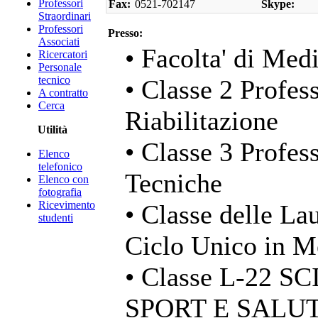
Professori
Fax:
0521-702147
Skype:
Straordinari
Professori
Presso:
Associati
• Facolta' di Med
Ricercatori
Personale
tecnico
• Classe 2 Profess
A contratto
Cerca
Riabilitazione
Utilità
• Classe 3 Profess
Elenco
telefonico
Tecniche
Elenco con
fotografia
Ricevimento
• Classe delle La
studenti
Ciclo Unico in M
• Classe L-22 
SPORT E SALU