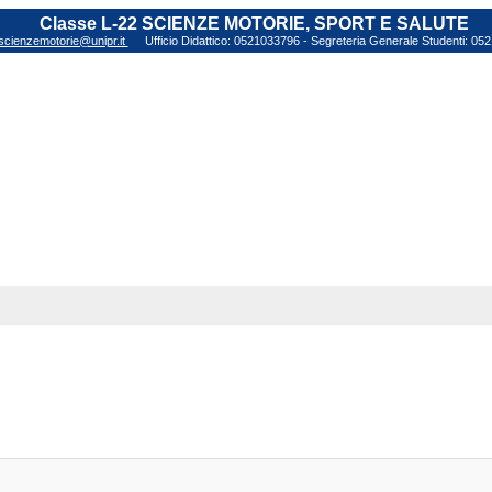
Classe L-22 SCIENZE MOTORIE, SPORT E SALUTE
scienzemotorie@unipr.it
Ufficio Didattico: 0521033796 - Segreteria Generale Studenti: 0