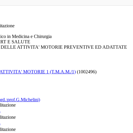
litazione
nico in Medicina e Chirurgia
PORT E SALUTE
HE DELLE ATTIVITA' MOTORIE PREVENTIVE ED ADATTATE
TIVITA' MOTORIE 1 (T.M.A.M./1)
(1002496)
rd.:prof.G.Michelini)
litazione
)
litazione
)
litazione