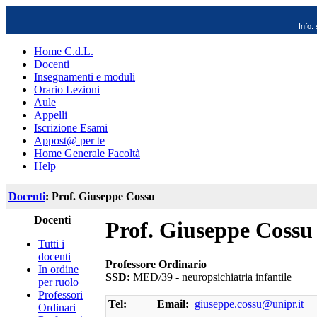
Info:
Home C.d.L.
Docenti
Insegnamenti e moduli
Orario Lezioni
Aule
Appelli
Iscrizione Esami
Appost@ per te
Home Generale Facoltà
Help
Docenti
: Prof. Giuseppe Cossu
Docenti
Prof. Giuseppe Cossu
Tutti i
docenti
Professore Ordinario
In ordine
SSD:
MED/39 - neuropsichiatria infantile
per ruolo
Professori
Tel:
Email:
giuseppe.cossu@unipr.it
Ordinari