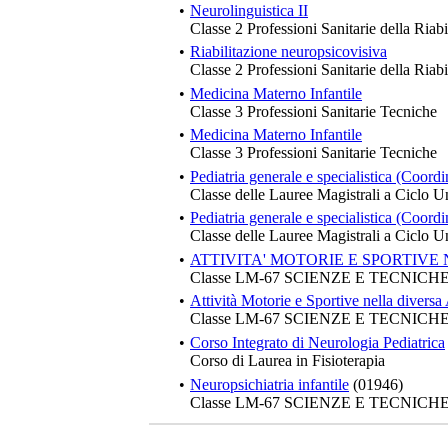
•
Neurolinguistica II
Classe 2 Professioni Sanitarie della Riabi
•
Riabilitazione neuropsicovisiva
Classe 2 Professioni Sanitarie della Riabi
•
Medicina Materno Infantile
Classe 3 Professioni Sanitarie Tecniche
•
Medicina Materno Infantile
Classe 3 Professioni Sanitarie Tecniche
•
Pediatria generale e specialistica (Coordi
Classe delle Lauree Magistrali a Ciclo U
•
Pediatria generale e specialistica (Coord
Classe delle Lauree Magistrali a Ciclo U
•
ATTIVITA' MOTORIE E SPORTIVE 
Classe LM-67 SCIENZE E TECNIC
•
Attività Motorie e Sportive nella diversa 
Classe LM-67 SCIENZE E TECNIC
•
Corso Integrato di Neurologia Pediatrica
Corso di Laurea in Fisioterapia
•
Neuropsichiatria infantile
(01946)
Classe LM-67 SCIENZE E TECNIC