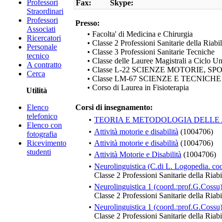
Professori
Fax:
Skype:
Straordinari
Professori
Presso:
Associati
• Facolta' di Medicina e Chirurgia
Ricercatori
• Classe 2 Professioni Sanitarie della Riabi
Personale
• Classe 3 Professioni Sanitarie Tecniche
tecnico
• Classe delle Lauree Magistrali a Ciclo U
A contratto
• Classe L-22 SCIENZE MOTORIE, S
Cerca
• Classe LM-67 SCIENZE E TECNIC
• Corso di Laurea in Fisioterapia
Utilità
Elenco
Corsi di insegnamento:
telefonico
•
TEORIA E METODOLOGIA DELLE AT
Elenco con
•
Attività motorie e disabilità
(1004706)
fotografia
Ricevimento
•
Attività motorie e disabilità
(1004706)
studenti
•
Attività Motorie e Disabilità
(1004706)
•
Neurolinguistica (C.di L. Logopedia. coo
Classe 2 Professioni Sanitarie della Riabi
•
Neurolinguistica 1 (coord.:prof.G.Cossu
Classe 2 Professioni Sanitarie della Riabi
•
Neurolinguistica 1 (coord.:prof.G.Cossu
Classe 2 Professioni Sanitarie della Riabi