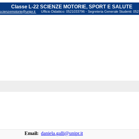
Classe L-22 SCIENZE MOTORIE, SPORT E SALUTE
scienzemotorie@unipr.it
Ufficio Didattico: 0521033796 - Segreteria Generale Studenti: 0
Email:
daniela.galli@unipr.it