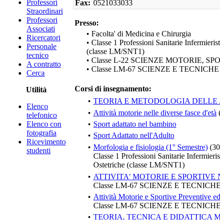
Professori
Fax:
0521033033
Straordinari
Professori
Presso:
Associati
• Facolta' di Medicina e Chirurgia
Ricercatori
• Classe 1 Professioni Sanitarie Infermieris
Personale
(classe LM/SNT1)
tecnico
• Classe L-22 SCIENZE MOTORIE, S
A contratto
• Classe LM-67 SCIENZE E TECNIC
Cerca
Corsi di insegnamento:
Utilità
•
TEORIA E METODOLOGIA DELLE AT
Elenco
•
Attività motorie nelle diverse fasce d'età
telefonico
Elenco con
•
Sport adattato nel bambino
fotografia
•
Sport Adattato nell'Adulto
Ricevimento
•
Morfologia e fisiologia (1° Semestre)
(30
studenti
Classe 1 Professioni Sanitarie Infermieri
Ostetriche (classe LM/SNT1)
•
ATTIVITA' MOTORIE E SPORTIVE 
Classe LM-67 SCIENZE E TECNIC
•
Attività Motorie e Sportive Preventive ed
Classe LM-67 SCIENZE E TECNIC
•
TEORIA, TECNICA E DIDATTICA 