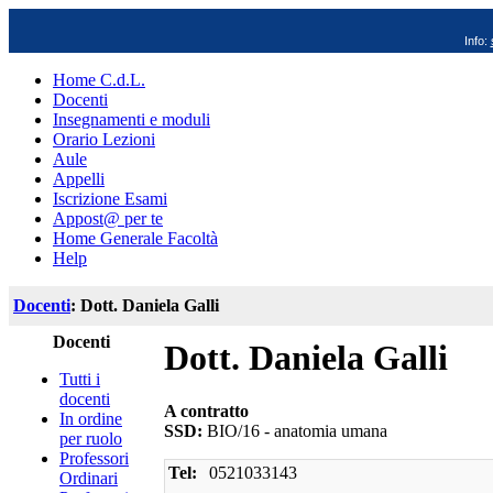
Info:
Home C.d.L.
Docenti
Insegnamenti e moduli
Orario Lezioni
Aule
Appelli
Iscrizione Esami
Appost@ per te
Home Generale Facoltà
Help
Docenti
: Dott. Daniela Galli
Docenti
Dott. Daniela Galli
Tutti i
docenti
A contratto
In ordine
SSD:
BIO/16 - anatomia umana
per ruolo
Professori
Tel:
0521033143
Ordinari