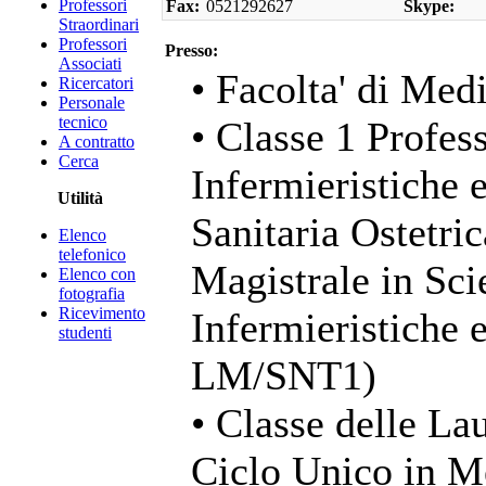
Professori
Fax:
0521292627
Skype:
Straordinari
Professori
Presso:
Associati
• Facolta' di Med
Ricercatori
Personale
tecnico
• Classe 1 Profess
A contratto
Cerca
Infermieristiche 
Utilità
Sanitaria Ostetri
Elenco
telefonico
Magistrale in Sci
Elenco con
fotografia
Ricevimento
Infermieristiche 
studenti
LM/SNT1)
• Classe delle La
Ciclo Unico in M