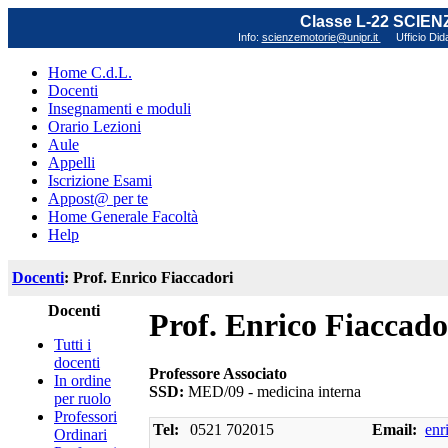
Classe L-22 SCIE
Info:
scienzemotorie@unipr.it
Ufficio Did
Home C.d.L.
Docenti
Insegnamenti e moduli
Orario Lezioni
Aule
Appelli
Iscrizione Esami
Appost@ per te
Home Generale Facoltà
Help
Docenti
: Prof. Enrico Fiaccadori
Docenti
Prof. Enrico Fiaccado
Tutti i
docenti
Professore Associato
In ordine
SSD:
MED/09 - medicina interna
per ruolo
Professori
Tel:
0521 702015
Email:
enr
Ordinari