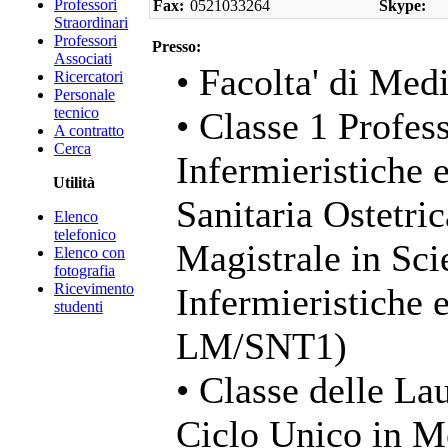
Professori
Fax:
0521033264
Skype:
Straordinari
Professori
Presso:
Associati
• Facolta' di Med
Ricercatori
Personale
tecnico
• Classe 1 Profess
A contratto
Cerca
Infermieristiche 
Utilità
Sanitaria Ostetri
Elenco
telefonico
Magistrale in Sci
Elenco con
fotografia
Ricevimento
Infermieristiche 
studenti
LM/SNT1)
• Classe delle La
Ciclo Unico in M