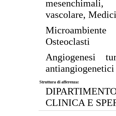
mesenchimali,
vascolare, Medic
Microambiente o
Osteoclasti
Angiogenesi t
antiangiogenetici
Struttura di afferenza:
DIPARTIMENTO
CLINICA E SP