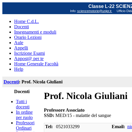
Classe L-22 SCIE
Info:
scienzemotorie@unipr.it
Ufficio Did
Home C.d.L.
Docenti
Insegnamenti e moduli
Orario Lezioni
Aule
Appelli
Iscrizione Esami
Appost@ per te
Home Generale Facoltà
Help
Docenti
: Prof. Nicola Giuliani
Docenti
Prof. Nicola Giuliani
Tutti i
docenti
Professore Associato
In ordine
SSD:
MED/15 - malattie del sangue
per ruolo
Professori
Tel:
0521033299
Email:
ni
Ordinari