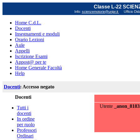
Classe L-22 SCIE
Info:
scienzemotorie@unipr.it
Ufficio Did
Home C.d.L.
Docenti
Insegnamenti e moduli
Orario Lezioni
Aule
Appelli
Iscrizione Esami
Appost@ per te
Home Generale Facoltà
Help
Docenti
: Accesso negato
Docenti
Utente
_anon_8183
Tutti i
docenti
In ordine
per ruolo
Professori
Ordinari