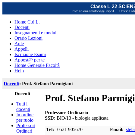
Classe L-22 SCIE
Info:
scienzemotorie@unipr.it
Ufficio Did
Home C.d.L.
Docenti
Insegnamenti e moduli
Orario Lezioni
Aule
Appelli
Iscrizione Esami
Appost@ per te
Home Generale Facoltà
Help
Docenti
: Prof. Stefano Parmigiani
Docenti
Prof. Stefano Parmig
Tutti i
docenti
Professore Ordinario
In ordine
SSD:
BIO/13 - biologia applicata
per ruolo
Professori
Tel:
0521 905670
Email:
stef
Ordinari