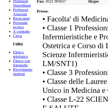
Professori
Fax:
0521 905657
Skype:
Straordinari
Professori
Presso:
Associati
• Facolta' di Medicin
Ricercatori
Personale
• Classe 1 Profession
tecnico
A contratto
Infermieristiche e Pr
Cerca
Ostetrica e Corso di 
Utilità
Elenco
Scienze Infermieristi
telefonico
Elenco con
LM/SNT1)
fotografia
Ricevimento
• Classe 3 Profession
studenti
• Classe delle Lauree
Unico in Medicina e 
• Classe L-22 SC