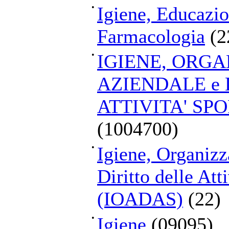
•
Igiene, Educazio
Farmacologia
(2
•
IGIENE, ORG
AZIENDALE e 
ATTIVITA' SP
(1004700)
•
Igiene, Organizz
Diritto delle Att
(IOADAS)
(22)
•
Igiene
(09095)