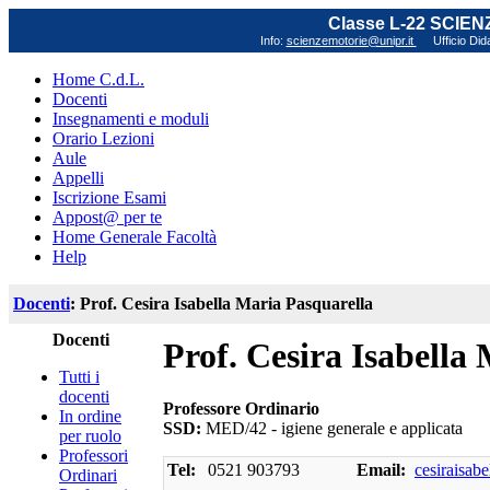
Classe L-22 SCIE
Info:
scienzemotorie@unipr.it
Ufficio Did
Home C.d.L.
Docenti
Insegnamenti e moduli
Orario Lezioni
Aule
Appelli
Iscrizione Esami
Appost@ per te
Home Generale Facoltà
Help
Docenti
: Prof. Cesira Isabella Maria Pasquarella
Docenti
Prof. Cesira Isabella
Tutti i
docenti
Professore Ordinario
In ordine
SSD:
MED/42 - igiene generale e applicata
per ruolo
Professori
Tel:
0521 903793
Email:
cesiraisab
Ordinari