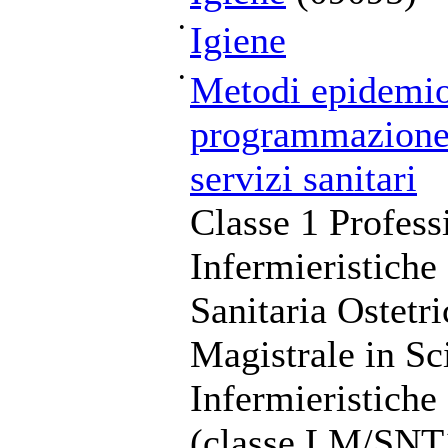
•
Igiene
•
Metodi epidemiol
programmazione 
servizi sanitari
Classe 1 Profess
Infermieristiche
Sanitaria Ostetr
Magistrale in Sc
Infermieristiche
(classe LM/SNT