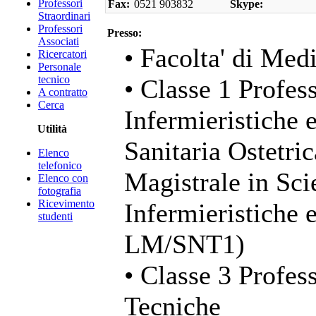
Professori
Fax:
0521 903832
Skype:
Straordinari
Professori
Presso:
Associati
• Facolta' di Med
Ricercatori
Personale
tecnico
• Classe 1 Profess
A contratto
Cerca
Infermieristiche 
Utilità
Sanitaria Ostetri
Elenco
telefonico
Magistrale in Sci
Elenco con
fotografia
Ricevimento
Infermieristiche 
studenti
LM/SNT1)
• Classe 3 Profess
Tecniche