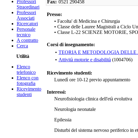
Professori
Fax:
0521 290458
Straordinari
Professori
Presso:
Associati
• Facolta' di Medicina e Chirurgia
Ricercatori
• Classe delle Lauree Magistrali a Ciclo U
Personale
• Classe L-22 SCIENZE MOTORIE, S
tecnico
A contratto
Corsi di insegnamento:
Cerca
•
TEORIA E METODOLOGIA DELLE AT
Utilità
•
Attività motorie e disabilità
(1004706)
Elenco
telefonico
Ricevimento studenti:
Elenco con
Lunedì ore 10-12 previo appuntamento
fotografia
Ricevimento
Interessi:
studenti
Neurofisiologia clinica dell'età evolutiva
Neurologia neonatale
Epilessia
Disturbi del sistema nervoso periferico in et