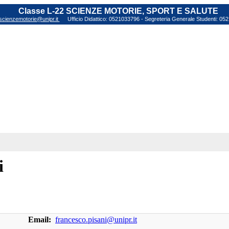
Classe L-22 SCIENZE MOTORIE, SPORT E SALUTE
scienzemotorie@unipr.it
Ufficio Didattico: 0521033796 - Segreteria Generale Studenti: 0
i
Email:
francesco.pisani@unipr.it