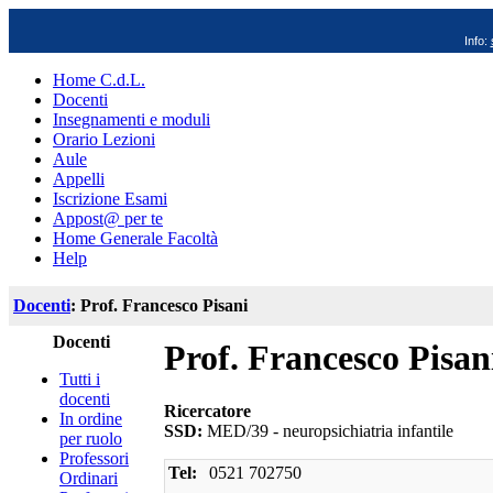
Info:
Home C.d.L.
Docenti
Insegnamenti e moduli
Orario Lezioni
Aule
Appelli
Iscrizione Esami
Appost@ per te
Home Generale Facoltà
Help
Docenti
: Prof. Francesco Pisani
Docenti
Prof. Francesco Pisan
Tutti i
docenti
Ricercatore
In ordine
SSD:
MED/39 - neuropsichiatria infantile
per ruolo
Professori
Tel:
0521 702750
Ordinari