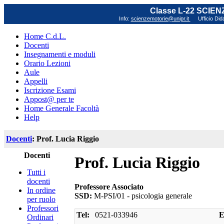
Classe L-22 SCIE
Info:
scienzemotorie@unipr.it
Ufficio Did
Home C.d.L.
Docenti
Insegnamenti e moduli
Orario Lezioni
Aule
Appelli
Iscrizione Esami
Appost@ per te
Home Generale Facoltà
Help
Docenti
: Prof. Lucia Riggio
Docenti
Prof. Lucia Riggio
Tutti i
docenti
Professore Associato
In ordine
SSD:
M-PSI/01 - psicologia generale
per ruolo
Professori
Tel:
0521-033946
E
Ordinari