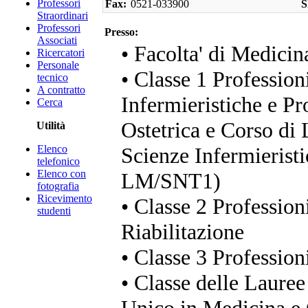
Professori
Fax:
0521-033900
S
Straordinari
Professori
Presso:
Associati
• Facolta' di Medicin
Ricercatori
Personale
• Classe 1 Profession
tecnico
A contratto
Infermieristiche e Pr
Cerca
Ostetrica e Corso di 
Utilità
Elenco
Scienze Infermieristi
telefonico
Elenco con
LM/SNT1)
fotografia
Ricevimento
• Classe 2 Professioni
studenti
Riabilitazione
• Classe 3 Profession
• Classe delle Lauree