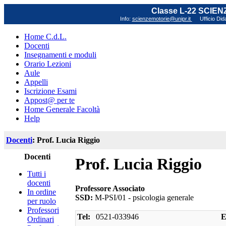
Classe L-22 SCIE
Info:
scienzemotorie@unipr.it
Ufficio Did
Home C.d.L.
Docenti
Insegnamenti e moduli
Orario Lezioni
Aule
Appelli
Iscrizione Esami
Appost@ per te
Home Generale Facoltà
Help
Docenti
: Prof. Lucia Riggio
Docenti
Prof. Lucia Riggio
Tutti i
docenti
Professore Associato
In ordine
SSD:
M-PSI/01 - psicologia generale
per ruolo
Professori
Tel:
0521-033946
E
Ordinari