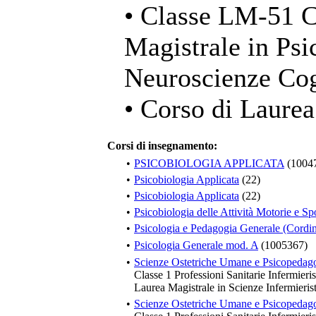
• Classe LM-51 C
Magistrale in Psi
Neuroscienze Cog
• Corso di Laurea
Corsi di insegnamento:
•
PSICOBIOLOGIA APPLICATA
(1004
•
Psicobiologia Applicata
(22)
•
Psicobiologia Applicata
(22)
•
Psicobiologia delle Attività Motorie e Sp
•
Psicologia e Pedagogia Generale (Cordin
•
Psicologia Generale mod. A
(1005367)
•
Scienze Ostetriche Umane e Psicopedag
Classe 1 Professioni Sanitarie Infermieris
Laurea Magistrale in Scienze Infermieri
•
Scienze Ostetriche Umane e Psicopedag