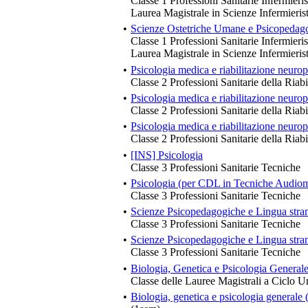
Classe 1 Professioni Sanitarie Infermieris
Laurea Magistrale in Scienze Infermieri
•
Scienze Ostetriche Umane e Psicopedag
Classe 1 Professioni Sanitarie Infermieris
Laurea Magistrale in Scienze Infermieri
•
Psicologia medica e riabilitazione neurop
Classe 2 Professioni Sanitarie della Riabi
•
Psicologia medica e riabilitazione neurop
Classe 2 Professioni Sanitarie della Riabi
•
Psicologia medica e riabilitazione neurop
Classe 2 Professioni Sanitarie della Riabi
•
[INS] Psicologia
Classe 3 Professioni Sanitarie Tecniche
•
Psicologia (per CDL in Tecniche Audiom
Classe 3 Professioni Sanitarie Tecniche
•
Scienze Psicopedagogiche e Lingua stran
Classe 3 Professioni Sanitarie Tecniche
•
Scienze Psicopedagogiche e Lingua stra
Classe 3 Professioni Sanitarie Tecniche
•
Biologia, Genetica e Psicologia Generale
Classe delle Lauree Magistrali a Ciclo U
•
Biologia, genetica e psicologia generale