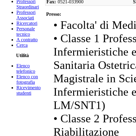
Professori
Fax:
0521-033900
S
Straordinari
Professori
Presso:
Associati
• Facolta' di Med
Ricercatori
Personale
tecnico
• Classe 1 Profess
A contratto
Cerca
Infermieristiche 
Utilità
Sanitaria Ostetri
Elenco
telefonico
Magistrale in Sci
Elenco con
fotografia
Ricevimento
Infermieristiche 
studenti
LM/SNT1)
• Classe 2 Profess
Riabilitazione