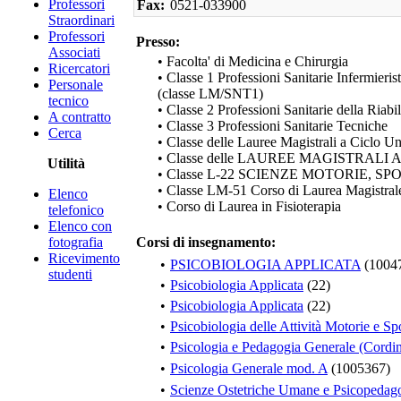
Professori
Fax:
0521-033900
Straordinari
Professori
Presso:
Associati
• Facolta' di Medicina e Chirurgia
Ricercatori
• Classe 1 Professioni Sanitarie Infermieris
Personale
(classe LM/SNT1)
tecnico
• Classe 2 Professioni Sanitarie della Riabi
A contratto
• Classe 3 Professioni Sanitarie Tecniche
Cerca
• Classe delle Lauree Magistrali a Ciclo U
• Classe delle LAUREE MAGISTRAL
Utilità
• Classe L-22 SCIENZE MOTORIE, S
• Classe LM-51 Corso di Laurea Magistrale
Elenco
• Corso di Laurea in Fisioterapia
telefonico
Elenco con
fotografia
Corsi di insegnamento:
Ricevimento
•
PSICOBIOLOGIA APPLICATA
(1004
studenti
•
Psicobiologia Applicata
(22)
•
Psicobiologia Applicata
(22)
•
Psicobiologia delle Attività Motorie e Sp
•
Psicologia e Pedagogia Generale (Cordin
•
Psicologia Generale mod. A
(1005367)
•
Scienze Ostetriche Umane e Psicopedag