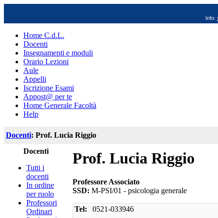
Info:
Home C.d.L.
Docenti
Insegnamenti e moduli
Orario Lezioni
Aule
Appelli
Iscrizione Esami
Appost@ per te
Home Generale Facoltà
Help
Docenti
: Prof. Lucia Riggio
Docenti
Prof. Lucia Riggio
Tutti i
docenti
Professore Associato
In ordine
SSD:
M-PSI/01 - psicologia generale
per ruolo
Professori
Tel:
0521-033946
Ordinari