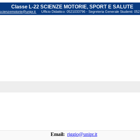
Classe L-22 SCIENZE MOTORIE, SPORT E SALUTE
scienzemotorie@unipr.it
Ufficio Didattico: 0521033796 - Segreteria Generale Studenti: 0
Email:
riggio@unipr.it