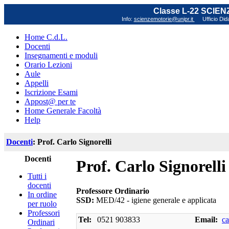
Classe L-22 SCIE
Info:
scienzemotorie@unipr.it
Ufficio Did
Home C.d.L.
Docenti
Insegnamenti e moduli
Orario Lezioni
Aule
Appelli
Iscrizione Esami
Appost@ per te
Home Generale Facoltà
Help
Docenti
: Prof. Carlo Signorelli
Docenti
Prof. Carlo Signorelli
Tutti i
docenti
Professore Ordinario
In ordine
SSD:
MED/42 - igiene generale e applicata
per ruolo
Professori
Tel:
0521 903833
Email:
ca
Ordinari