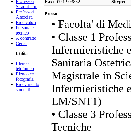
Professori
Fax:
0521 903832
Skype:
Straordinari
Professori
Presso:
Associati
• Facolta' di Med
Ricercatori
Personale
tecnico
• Classe 1 Profess
A contratto
Cerca
Infermieristiche 
Utilità
Sanitaria Ostetri
Elenco
telefonico
Magistrale in Sci
Elenco con
fotografia
Ricevimento
Infermieristiche 
studenti
LM/SNT1)
• Classe 3 Profess
Tecniche