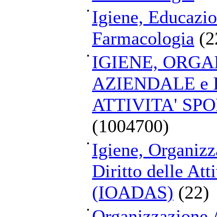
•
Igiene, Educazio
Farmacologia
(2
•
IGIENE, ORG
AZIENDALE e 
ATTIVITA' SP
(1004700)
•
Igiene, Organizz
Diritto delle Att
(IOADAS)
(22)
•
Organizzazione A