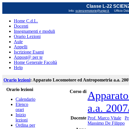
Classe L-22 SCIE
Info:
scienzemotorie@unipr.it
Ufficio Did
Home C.d.L.
Docenti
Insegnamenti e moduli
Orario Lezioni
Aule
Appelli
Iscrizione Esami
Appost@ per te
Home Generale Facoltà
Help
Orario lezioni
: Apparato Locomotore ed Antropometria a.a. 2007
Orario lezioni
Corso di
Apparato
Calendario
Elenco
a.a. 2007
orari
Inizio
Docente
Prof. Marco Vitale
Pr
lezioni
Massimo De Filippo
Ordina per