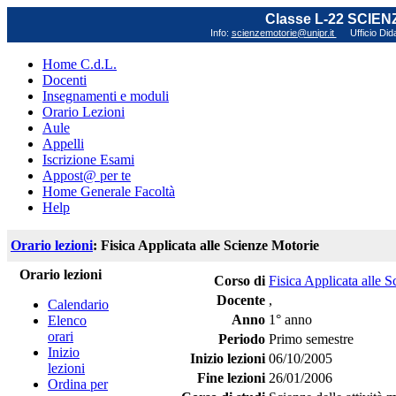
Classe L-22 SCIE
Info:
scienzemotorie@unipr.it
Ufficio Did
Home C.d.L.
Docenti
Insegnamenti e moduli
Orario Lezioni
Aule
Appelli
Iscrizione Esami
Appost@ per te
Home Generale Facoltà
Help
Orario lezioni
: Fisica Applicata alle Scienze Motorie
Orario lezioni
Corso di
Fisica Applicata alle 
Docente
,
Calendario
Anno
1° anno
Elenco
orari
Periodo
Primo semestre
Inizio
Inizio lezioni
06/10/2005
lezioni
Fine lezioni
26/01/2006
Ordina per