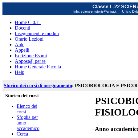
Classe L-22 SCIE
Info:
scienzemotorie@unipr.it
Ufficio Did
Home C.d.L.
Docenti
Insegnamenti e moduli
Orario Lezioni
Aule
Appelli
Iscrizione Esami
Appost@ per te
Home Generale Facoltà
Help
Storico dei corsi di insegnamento
: PSICOBIOLOGIA E PSICO
Storico dei corsi
PSICOBI
Elenco dei
FISIOLO
corsi
Sfoglia per
anno
accademico
Anno accademic
Cerca