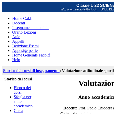
Classe L-22 SCIE
Info:
scienzemotorie@unipr.it
Ufficio Did
Home C.d.L.
Docenti
Insegnamenti e moduli
Orario Lezioni
Aule
Appelli
Iscrizione Esami
Appost@ per te
Home Generale Facoltà
Help
Storico dei corsi di insegnamento
: Valutazione attitudinale sport
Storico dei corsi
Valutazion
Elenco dei
corsi
Anno accademic
Sfoglia per
anno
accademico
Docente
Prof. Paolo Chiodera 
Cerca
Categoria
modulo